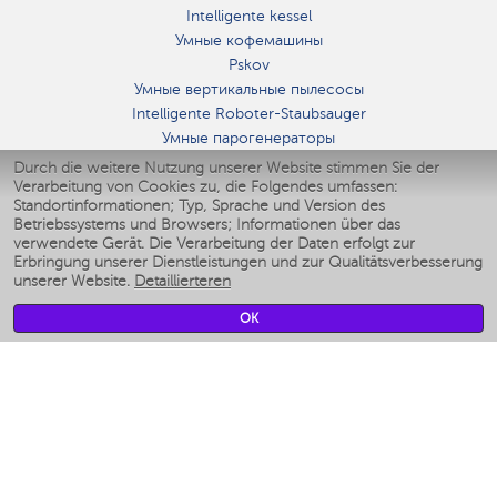
Intelligente kessel
Умные кофемашины
Pskov
Умные вертикальные пылесосы
Intelligente Roboter-Staubsauger
Умные парогенераторы
Умные утюги
Durch die weitere Nutzung unserer Website stimmen Sie der
Verarbeitung von Cookies zu, die Folgendes umfassen:
Умные аэрогрили
Standortinformationen; Typ, Sprache und Version des
Умные мультиварки
Betriebssystems und Browsers; Informationen über das
Умные блендеры
verwendete Gerät. Die Verarbeitung der Daten erfolgt zur
Smarte befeuchter
Erbringung unserer Dienstleistungen und zur Qualitätsverbesserung
unserer Website.
Detaillierteren
Умные вентиляторы
Умные ирригаторы
OK
Smarte Personenwaage
Умные роботы-мойщики окон
Smarter Multikocher
Мерч Polaris IQ Home
KLIMA
Luftbefeuchter