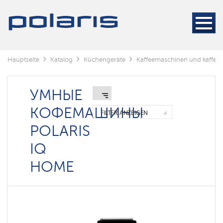
Кофемашины
Kaffeemaschinen
Kaffeemühlen
Hauptseite
Katalog
Küchengeräte
Kaffeemaschinen und kaffee
Wasserkocher
УМНЫЕ
Аксессуары
к
КОФЕМАШИНЫ
кофемашинам
FILTER ANZEIGEN
POLARIS
Умные
кофемашины
Polaris
IQ
IQ
home
HOME