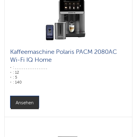
Kaffeemaschine Polaris PACM 2080AC
Wi-Fi IQ Home
: , , , , , , , , , , , , , , , , , ,
: 12
: 5
: 140
: 80
: ,
Farbe: Графит
Leistung, W: 1500 W
Ansehen
Wassertank: 1,6 l
Hopper capacity for beans: 250 gr