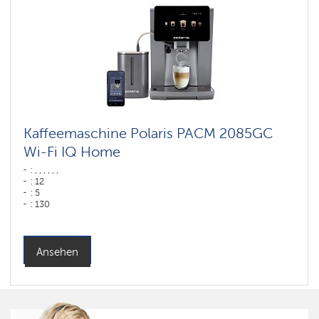
Kaffeemaschine Polaris PACM 2085GC
Wi-Fi IQ Home
: , , , , , ,
: 12
: 5
: 130
: 75
: ,
Farbe: графитовый
Wassertank: 2 l
Ansehen
Hopper capacity for beans: 250 gr