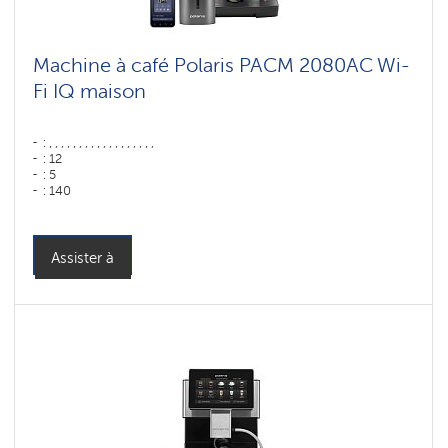
Machine à café Polaris PACM 2080AC Wi-
Fi IQ maison
: , , , , , , , , , , , , , , , , , ,
: 12
: 5
: 140
: 80
: ,
Couleur: Графит
Puissance, W: 1500 W
Assister à
Capacité du réservoir d'eau : 1,6 l
Hopper capacity for beans: 250 gr