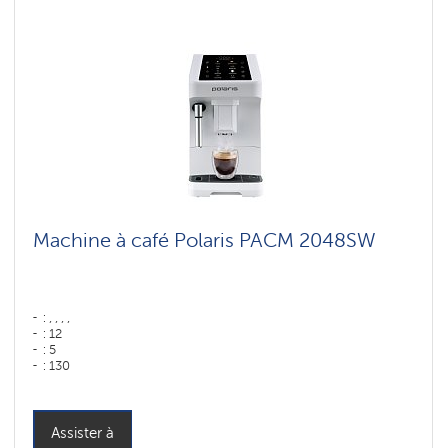
Machine à café Polaris PACM 2048SW
: , , , ,
: 12
: 5
: 130
: 75
Couleur: ,
: ,
Couleur: белый
Assister à
Capacité du réservoir d'eau : 1,8 l