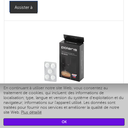
Assister à
En continuant à utiliser notre site Web, vous consentez au
Nettoyant en comprimés pour éliminer
traitement de cookies, qui incluent: des informations de
les huiles de café PCDL 1003 ECO
localisation; type, langue et version du système d'exploitation et du
navigateur; informations sur l'appareil utilisé. Les données sont
traitées pour fournir nos services et améliorer la qualité de notre
site Web.
Plus détaillé
Capacité du réservoir d'eau : 90 ml l
Hopper capacity for beans: 250 gr
OK