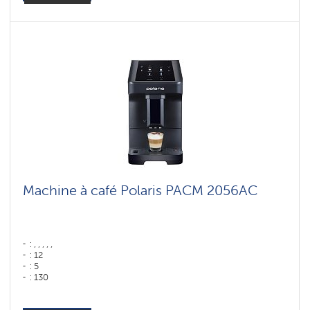
Hopper capacity for beans: 100 gr
Machine à café Polaris PACM 2056AC
: , , , , ,
: 12
: 5
: 130
: 75
Couleur: ,