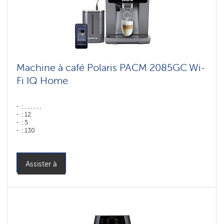
Machine à café Polaris PACM 2085GC Wi-
Fi IQ Home
: , , , , , ,
: 12
: 5
: 130
: 75
: ,
Couleur: графитовый
Capacité du réservoir d'eau : 2 l
Assister à
Hopper capacity for beans: 250 gr