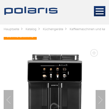
Hauptseite
Katalog
Küchengeräte
Kaffeemaschinen und kaff
3 JAHRE GARANTIE