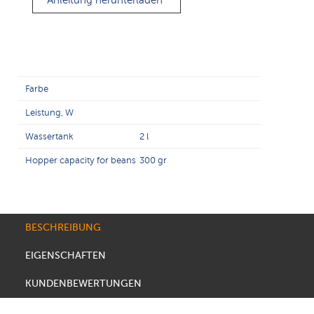
Anleitung herunterladen
Farbe
Leistung, W
Wassertank
2 l
Hopper capacity for beans
300 gr
BESCHREIBUNG
EIGENSCHAFTEN
KUNDENBEWERTUNGEN