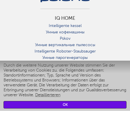
IQ HOME
Intelligente kessel
Умные кофемашины
Pskov
Умные вертикальные пылесосы
Intelligente Roboter-Staubsauger
Умные парогенераторы
Умные утюги
Durch die weitere Nutzung unserer Website stimmen Sie der
Verarbeitung von Cookies zu, die Folgendes umfassen:
Умные аэрогрили
Standortinformationen; Typ, Sprache und Version des
Умные мультиварки
Betriebssystems und Browsers; Informationen über das
Умные блендеры
verwendete Gerät. Die Verarbeitung der Daten erfolgt zur
Smarte befeuchter
Erbringung unserer Dienstleistungen und zur Qualitätsverbesserung
unserer Website.
Detaillierteren
Умные вентиляторы
Умные ирригаторы
OK
Smarte Personenwaage
Умные роботы-мойщики окон
Smarter Multikocher
Мерч Polaris IQ Home