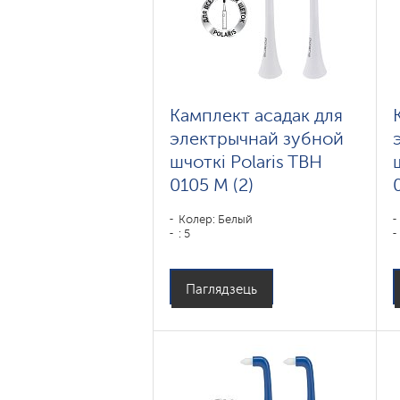
Камплект асадак для
электрычнай зубной
шчоткі Polaris TBH
0105 M (2)
Колер: Белый
: 5
Паглядзець