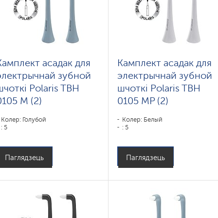
Камплект асадак для
Камплект асадак для
электрычнай зубной
электрычнай зубной
шчоткі Polaris TBH
шчоткі Polaris TBH
0105 M (2)
0105 MP (2)
Колер: Голубой
Колер: Белый
: 5
: 5
Паглядзець
Паглядзець