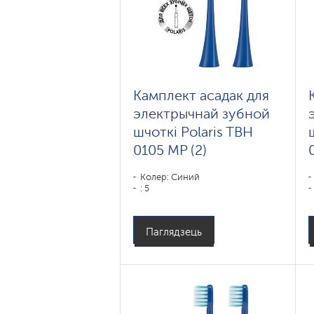
Камплект асадак для
электрычнай зубной
шчоткі Polaris TBH
0105 MP (2)
Колер: Синий
: 5
Паглядзець