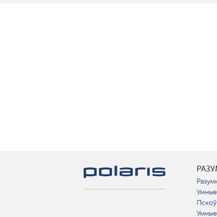
РАЗ
Разумн
Умные
Пскоў
Умные