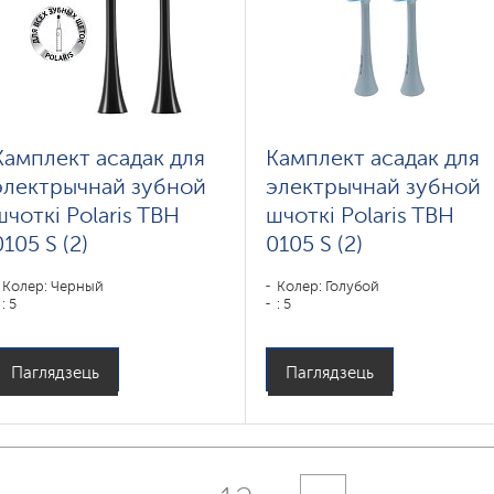
Камплект асадак для
Камплект асадак для
электрычнай зубной
электрычнай зубной
шчоткі Polaris TBH
шчоткі Polaris TBH
0105 S (2)
0105 S (2)
Колер: Черный
Колер: Голубой
: 5
: 5
Паглядзець
Паглядзець