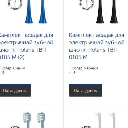
Камплект асадак для
Камплект асадак для
электрычнай зубной
электрычнай зубной
шчоткі Polaris TBH
шчоткі Polaris TBH
0105 M (2)
0105 M
Колер: Синий
Колер: Черный
: 5
: 5
Паглядзець
Паглядзець