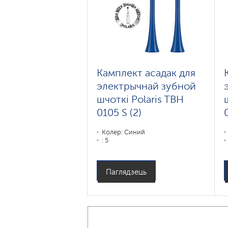
Камплект асадак для
электрычнай зубной
шчоткі Polaris TBH
0105 S (2)
Колер: Синий
: 5
Паглядзець