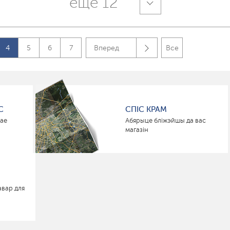
еще 12
4
5
6
7
Вперед
Все
С
СПІС КРАМ
нае
Абярыце бліжэйшы да вас
магазін
авар для