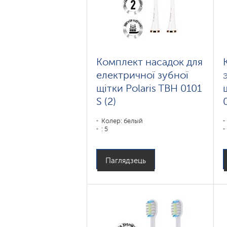
Комплект насадок для
електричної зубної
щітки Polaris TBH 0101
S (2)
Колер: белый
: 5
Паглядзець