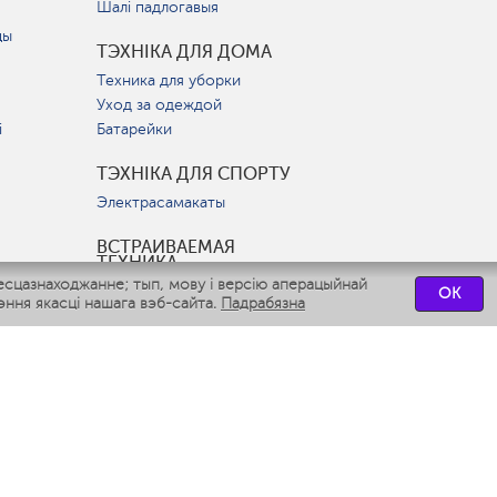
Шалі падлогавыя
цы
ТЭХНІКА ДЛЯ ДОМА
Техника для уборки
Уход за одеждой
і
Батарейки
ТЭХНІКА ДЛЯ СПОРТУ
Электрасамакаты
ВСТРАИВАЕМАЯ
ТЕХНИКА
есцазнаходжанне; тып, мову і версію аперацыйнай
Вытяжки
OK
ння якасці нашага вэб-сайта.
Падрабязна
Варочные панели
Духовые шкафы
Посудомоечные машины
СЭРВІСНЫЯ ЦЭНТРЫ
СВЯЗАТЬСЯ С НАМИ