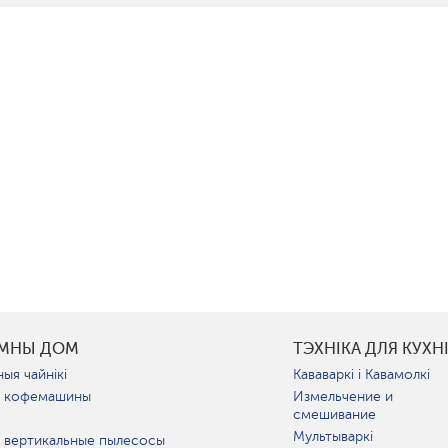
УМНЫ ДОМ
ТЭХНІКА ДЛЯ КУХН
ыя чайнікі
Кававаркі і Кавамолкі
 кофемашины
Измельчение и
смешивание
Мультываркі
 вертикальные пылесосы