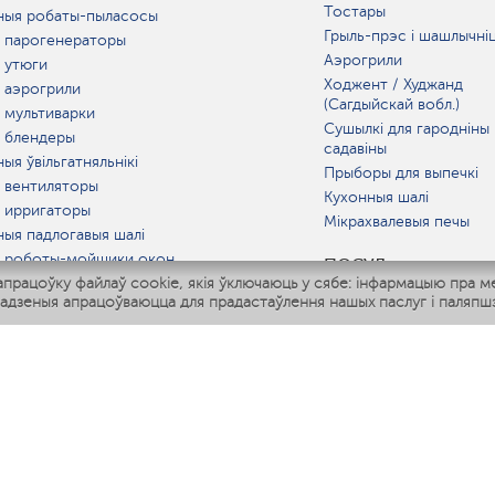
Тостары
ныя робаты-пыласосы
Грыль-прэс і шашлычні
 парогенераторы
Аэрогрили
 утюги
Ходжент / Худжанд
 аэрогрили
(Сагдыйскай вобл.)
 мультиварки
Сушылкі для гародніны 
 блендеры
садавіны
ыя ўвільгатняльнікі
Прыборы для выпечкі
 вентиляторы
Кухонныя шалі
 ирригаторы
Мікрахвалевыя печы
ныя падлогавыя шалі
 роботы-мойщики окон
ПОСУД
рацоўку файлаў cookie, якія ўключаюць у сябе: інфармацыю пра м
ныя мультиварки
адзеныя апрацоўваюцца для прадастаўлення нашых паслуг і паляпшэ
Polaris IQ Home
АТ
атняльнікі
лятары
раачышчальнікі