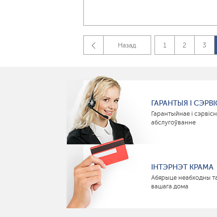
Назад
1
2
3
ГАРАНТЫЯ І СЭРВІ
Гарантыйнае і сэрвіс
абслугоўванне
ІНТЭРНЭТ КРАМА
Абярыце неабходны т
вашага дома