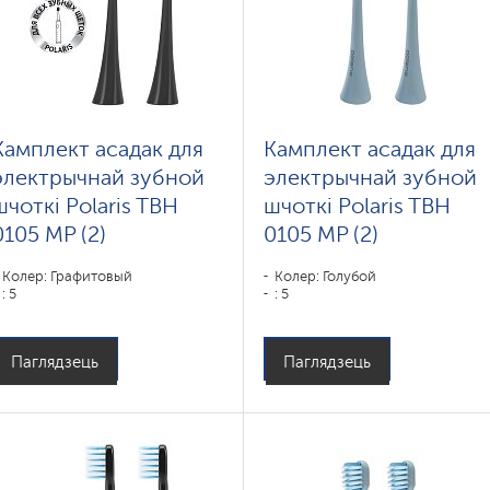
Камплект асадак для
Камплект асадак для
электрычнай зубной
электрычнай зубной
шчоткі Polaris TBH
шчоткі Polaris TBH
0105 MP (2)
0105 MP (2)
Колер: Графитовый
Колер: Голубой
: 5
: 5
Паглядзець
Паглядзець