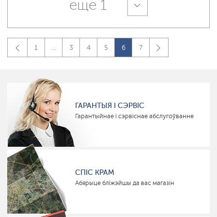
еще 1
1
...
3
4
5
6
7
ГАРАНТЫЯ І СЭРВІС
Гарантыйнае і сэрвіснае абслугоўванне
СПІС КРАМ
Абярыце бліжэйшы да вас магазін