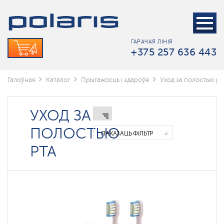
Электрические
зубные
щетки
ГАРАЧАЯ ЛІНІЯ
Ирригаторы
+375 257 636 443
Зубные
пасты
Галоўная
Каталог
Прыгажосць і здароўе
Уход за полостью рт
УХОД ЗА
ПОЛОСТЬЮ
ПАКАЗАЦЬ ФІЛЬТР
РТА