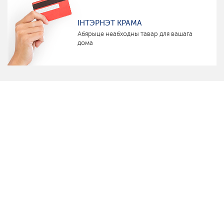
ІНТЭРНЭТ КРАМА
Абярыце неабходны тавар для вашага
дома