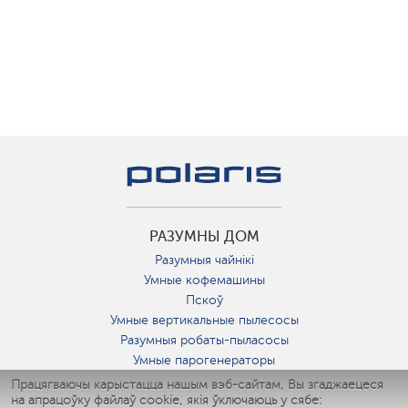
РАЗУМНЫ ДОМ
Разумныя чайнікі
Умные кофемашины
Пскоў
Умные вертикальные пылесосы
Разумныя робаты-пыласосы
Умные парогенераторы
Умные утюги
Працягваючы карыстацца нашым вэб-сайтам, Вы згаджаецеся
на апрацоўку файлаў cookie, якія ўключаюць у сябе:
Умные аэрогрили