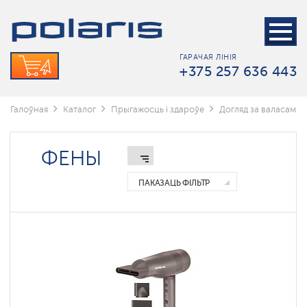
Стайлеры
Фены
ГАРАЧАЯ ЛІНІЯ
+375 257 636 443
Фены-
расчоскі
Галоўная
Каталог
Прыгажосць і здароўе
Догляд за валасамі
Фены
складные
ФЕНЫ
ПАКАЗАЦЬ ФІЛЬТР