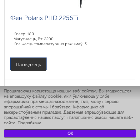
Фен Polaris PHD 2256Ti
Колер: 180
Магутнасць, Вт: 2200
Колькасць тэмпературных рэжымаў: 3
Паглядзець
Працягваючы карыстацца нашым вэб-сайтам, Вы згаджаецеся
на апрацоўку файлаў cookie, якія ўключаюць у сябе:
інфармацыю пра месцазнаходжанне; тып, мову і версію
аперацыйнай сістэмы і браўзэра; інфармацыю аб
выкарыстоўваным прыладзе. Дадзеныя апрацоўваюцца для
прадастаўлення нашых паслуг і паляпшэння якасці нашага вэб-
сайта.
Падрабязна
OK