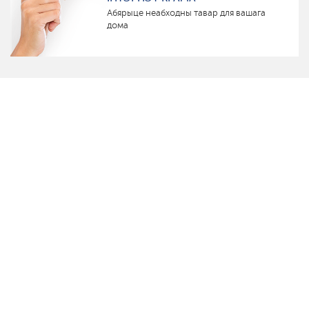
Абярыце неабходны тавар для вашага
дома