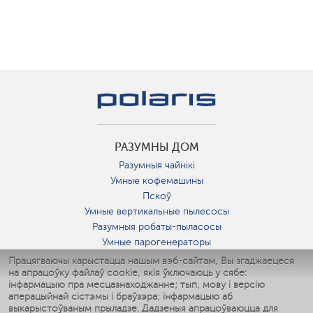
РАЗУМНЫ ДОМ
Разумныя чайнікі
Умные кофемашины
Пскоў
Умные вертикальные пылесосы
Разумныя робаты-пыласосы
Умные парогенераторы
Умные утюги
Працягваючы карыстацца нашым вэб-сайтам, Вы згаджаецеся
на апрацоўку файлаў cookie, якія ўключаюць у сябе:
Умные аэрогрили
інфармацыю пра месцазнаходжанне; тып, мову і версію
Умные мультиварки
аперацыйнай сістэмы і браўзэра; інфармацыю аб
Умные блендеры
выкарыстоўваным прыладзе. Дадзеныя апрацоўваюцца для