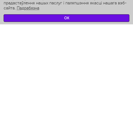
Разумныя ўвільгатняльнікі
прадастаўлення нашых паслуг і паляпшэння якасці нашага вэб-
сайта.
Падрабязна
Умные вентиляторы
Умные ирригаторы
OK
Разумныя падлогавыя шалі
Умные роботы-мойщики окон
Разумныя мультиварки
Мерч Polaris IQ Home
КЛІМАТ
Увільгатняльнікі
Вентылятары
Паветраачышчальнікі
ТЭХНІКА ДЛЯ КУХНІ
Кававаркі і Кавамолкі
Измельчение и смешивание
Мультываркі
Тостары
Грыль-прэс і шашлычніцы
Аэрогрили