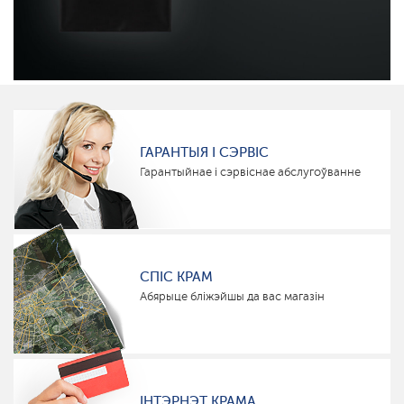
ГАРАНТЫЯ І СЭРВІС
Гарантыйнае і сэрвіснае абслугоўванне
СПІС КРАМ
Абярыце бліжэйшы да вас магазін
ІНТЭРНЭТ КРАМА