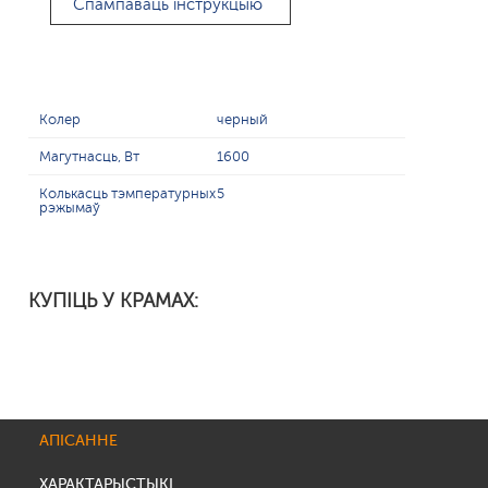
Спампаваць інструкцыю
Колер
черный
Магутнасць, Вт
1600
Колькасць тэмпературных
5
рэжымаў
КУПІЦЬ У КРАМАХ:
АПІСАННЕ
ХАРАКТАРЫСТЫКІ