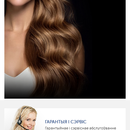
ГАРАНТЫЯ І СЭРВІС
Гарантыйнае і сэрвіснае абслугоўванне