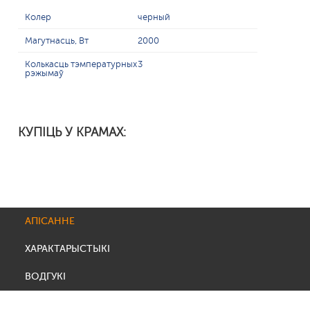
Колер
черный
Магутнасць, Вт
2000
Колькасць тэмпературных
3
рэжымаў
КУПІЦЬ У КРАМАХ:
АПІСАННЕ
ХАРАКТАРЫСТЫКІ
ВОДГУКІ