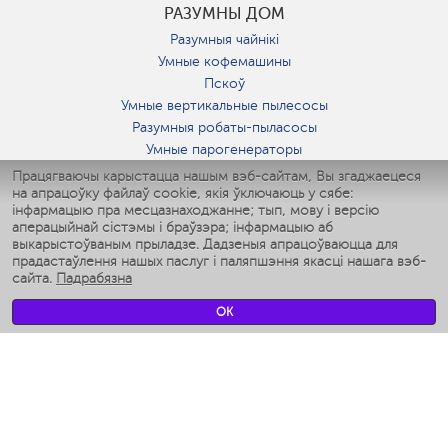
РАЗУМНЫ ДОМ
Разумныя чайнікі
Умные кофемашины
Пскоў
Умные вертикальные пылесосы
Разумныя робаты-пыласосы
Умные парогенераторы
Умные утюги
Працягваючы карыстацца нашым вэб-сайтам, Вы згаджаецеся
на апрацоўку файлаў cookie, якія ўключаюць у сябе:
Умные аэрогрили
інфармацыю пра месцазнаходжанне; тып, мову і версію
Умные мультиварки
аперацыйнай сістэмы і браўзэра; інфармацыю аб
Умные блендеры
выкарыстоўваным прыладзе. Дадзеныя апрацоўваюцца для
Разумныя ўвільгатняльнікі
прадастаўлення нашых паслуг і паляпшэння якасці нашага вэб-
сайта.
Падрабязна
Умные вентиляторы
Умные ирригаторы
OK
Разумныя падлогавыя шалі
Умные роботы-мойщики окон
Разумныя мультиварки
Мерч Polaris IQ Home
КЛІМАТ