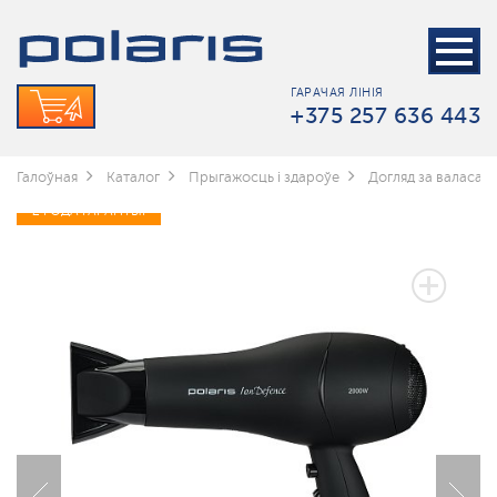
ГАРАЧАЯ ЛІНІЯ
+375 257 636 443
Галоўная
Каталог
Прыгажосць і здароўе
Догляд за валасамі
2 ГОДА ГАРАНТЫІ