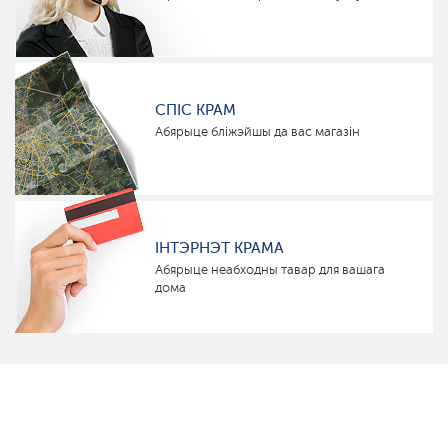
СПІС КРАМ
Абярыце бліжэйшы да вас магазін
ІНТЭРНЭТ КРАМА
Абярыце неабходны тавар для вашага
дома