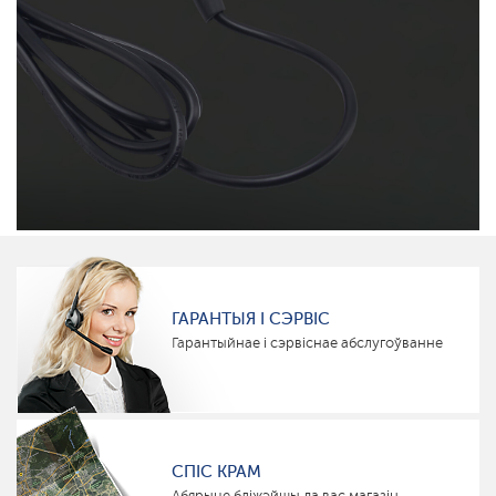
ГАРАНТЫЯ І СЭРВІС
Гарантыйнае і сэрвіснае абслугоўванне
СПІС КРАМ
Абярыце бліжэйшы да вас магазін