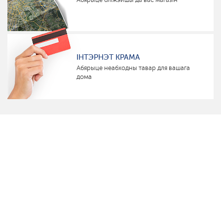
ІНТЭРНЭТ КРАМА
Абярыце неабходны тавар для вашага
дома