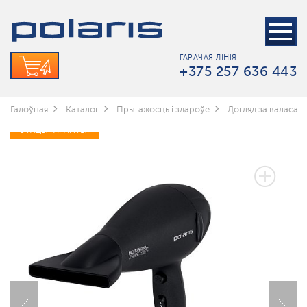
ГАРАЧАЯ ЛІНІЯ
+375 257 636 443
Галоўная
Каталог
Прыгажосць і здароўе
Догляд за валасамі
3 ГАДЫ ГАРАНТЫІ