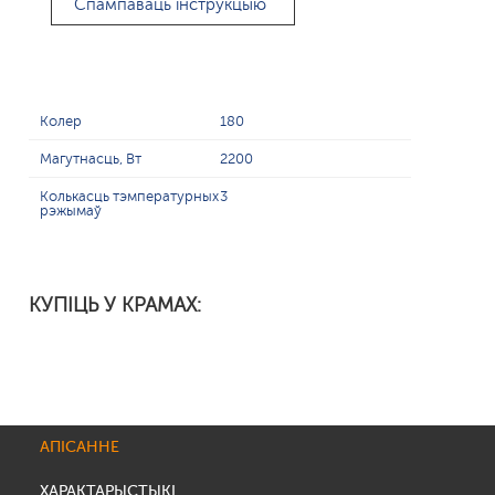
Спампаваць інструкцыю
Колер
180
Магутнасць, Вт
2200
Колькасць тэмпературных
3
рэжымаў
КУПІЦЬ У КРАМАХ:
АПІСАННЕ
ХАРАКТАРЫСТЫКІ