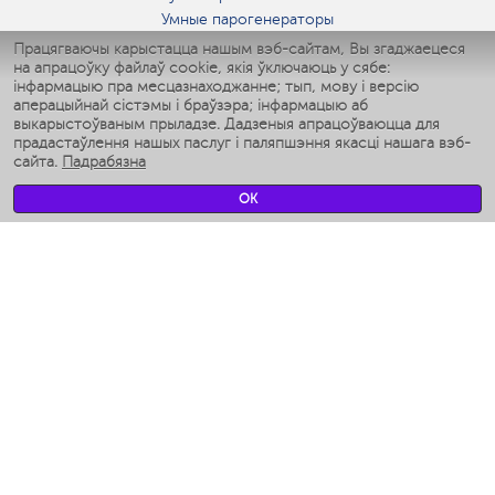
Умные парогенераторы
Умные утюги
Працягваючы карыстацца нашым вэб-сайтам, Вы згаджаецеся
на апрацоўку файлаў cookie, якія ўключаюць у сябе:
Умные аэрогрили
інфармацыю пра месцазнаходжанне; тып, мову і версію
Умные мультиварки
аперацыйнай сістэмы і браўзэра; інфармацыю аб
Умные блендеры
выкарыстоўваным прыладзе. Дадзеныя апрацоўваюцца для
Разумныя ўвільгатняльнікі
прадастаўлення нашых паслуг і паляпшэння якасці нашага вэб-
сайта.
Падрабязна
Умные вентиляторы
Умные ирригаторы
OK
Разумныя падлогавыя шалі
Умные роботы-мойщики окон
Разумныя мультиварки
Мерч Polaris IQ Home
КЛІМАТ
Увільгатняльнікі
Вентылятары
Паветраачышчальнікі
ТЭХНІКА ДЛЯ КУХНІ
Кававаркі і Кавамолкі