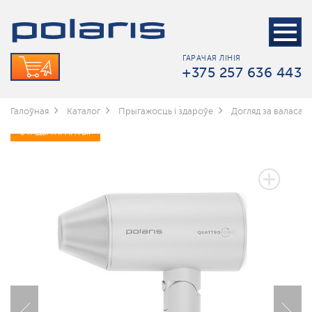
ГАРАЧАЯ ЛІНІЯ
+375 257 636 443
Галоўная
Каталог
Прыгажосць і здароўе
Догляд за валасамі
3 ГАДЫ ГАРАНТЫІ