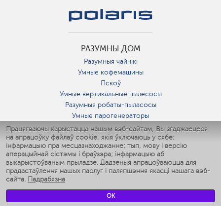
РАЗУМНЫ ДОМ
Разумныя чайнікі
Умные кофемашины
Пскоў
Умные вертикальные пылесосы
Разумныя робаты-пыласосы
Умные парогенераторы
Умные утюги
Працягваючы карыстацца нашым вэб-сайтам, Вы згаджаецеся
на апрацоўку файлаў cookie, якія ўключаюць у сябе:
Умные аэрогрили
інфармацыю пра месцазнаходжанне; тып, мову і версію
Умные мультиварки
аперацыйнай сістэмы і браўзэра; інфармацыю аб
Умные блендеры
выкарыстоўваным прыладзе. Дадзеныя апрацоўваюцца для
Разумныя ўвільгатняльнікі
прадастаўлення нашых паслуг і паляпшэння якасці нашага вэб-
сайта.
Падрабязна
Умные вентиляторы
Умные ирригаторы
OK
Разумныя падлогавыя шалі
Умные роботы-мойщики окон