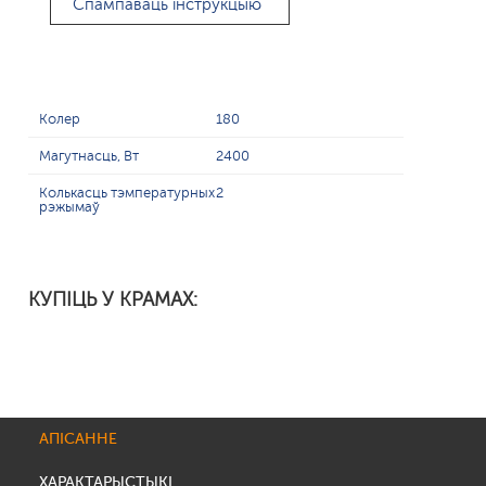
Спампаваць інструкцыю
Колер
180
Магутнасць, Вт
2400
Колькасць тэмпературных
2
рэжымаў
КУПІЦЬ У КРАМАХ:
АПІСАННЕ
ХАРАКТАРЫСТЫКІ