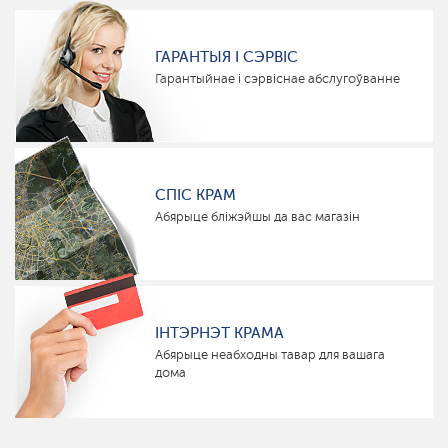
ГАРАНТЫЯ І СЭРВІС
Гарантыйнае і сэрвіснае абслугоўванне
СПІС КРАМ
Абярыце бліжэйшы да вас магазін
ІНТЭРНЭТ КРАМА
Абярыце неабходны тавар для вашага
дома