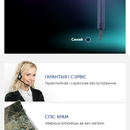
ГАРАНТЫЯ І СЭРВІС
Гарантыйнае і сэрвіснае абслугоўванне
СПІС КРАМ
Абярыце бліжэйшы да вас магазін