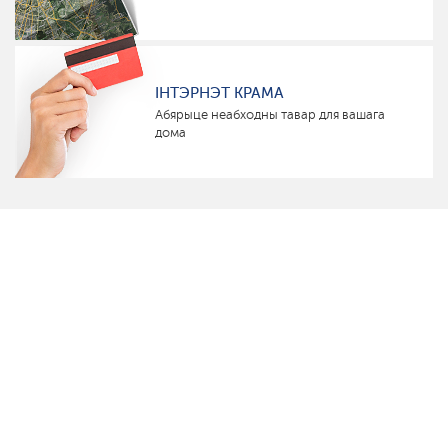
ІНТЭРНЭТ КРАМА
Абярыце неабходны тавар для вашага
дома