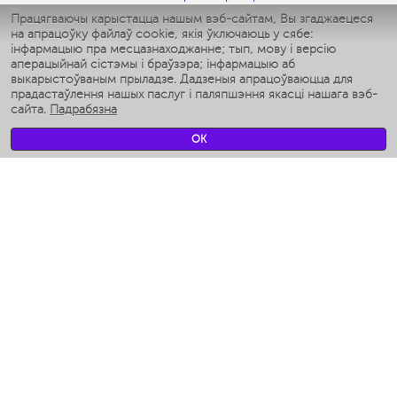
Умные утюги
Працягваючы карыстацца нашым вэб-сайтам, Вы згаджаецеся
на апрацоўку файлаў cookie, якія ўключаюць у сябе:
Умные аэрогрили
інфармацыю пра месцазнаходжанне; тып, мову і версію
Умные мультиварки
аперацыйнай сістэмы і браўзэра; інфармацыю аб
Умные блендеры
выкарыстоўваным прыладзе. Дадзеныя апрацоўваюцца для
Разумныя ўвільгатняльнікі
прадастаўлення нашых паслуг і паляпшэння якасці нашага вэб-
сайта.
Падрабязна
Умные вентиляторы
Умные ирригаторы
OK
Разумныя падлогавыя шалі
Умные роботы-мойщики окон
Разумныя мультиварки
Мерч Polaris IQ Home
КЛІМАТ
Увільгатняльнікі
Вентылятары
Паветраачышчальнікі
ТЭХНІКА ДЛЯ КУХНІ
Кававаркі і Кавамолкі
Измельчение и смешивание