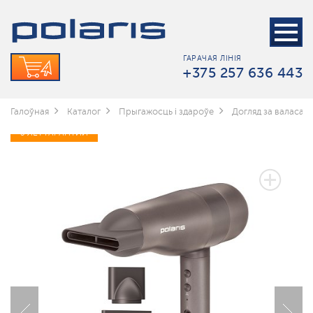
ГАРАЧАЯ ЛІНІЯ
+375 257 636 443
Галоўная
Каталог
Прыгажосць і здароўе
Догляд за валасамі
5 ЛЕТ ГАРАНТИИ