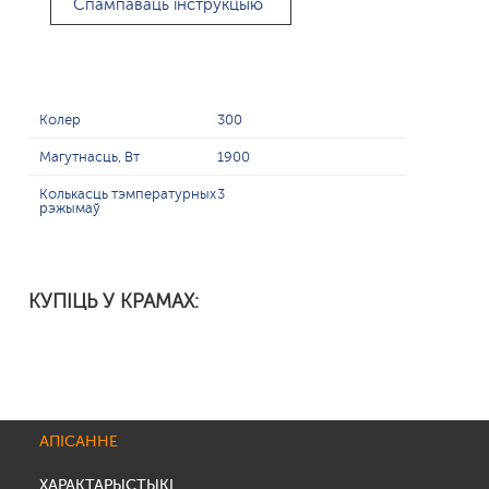
Спампаваць інструкцыю
Колер
300
Магутнасць, Вт
1900
Колькасць тэмпературных
3
рэжымаў
КУПІЦЬ У КРАМАХ:
АПІСАННЕ
ХАРАКТАРЫСТЫКІ