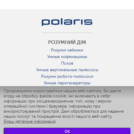
РОЗУМНИЙ ДІМ
Розумні чайники
Умные кофемашины
Псков
Умные вертикальные пылесосы
Розумні роботи-пилососи
Умные парогенераторы
Умные утюги
Продовжуючи користуватися нашим веб-сайтом, Ви даєте
згоду на обробку файлів cookie, які включають в себе:
Умные аэрогрили
інформацію про місцезнаходження; тип, мову і версію
Умные мультиварки
операційної системи і браузера; інформацію про
Умные блендеры
використовуваний пристрій. Дані обробляються для надання
Розумні зволожувачі
наших послуг та покращення якості нашого веб-сайту.
Більш детальна інформація
Умные вентиляторы
Умные ирригаторы
OK