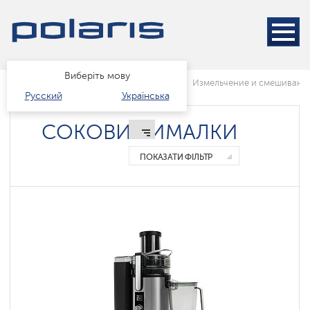
Блендери
і
Міксери
Кухонные
машины
Виберіть мову
Головна
Каталог
Техніка для кухні
Измельчение и смешивани
Русский
Українська
Соковижималки
М'ясорубки
СОКОВИЖИМАЛКИ
ПОКАЗАТИ ФІЛЬТР
Центробежные
соковыжималки
Шнекові
соковижималки