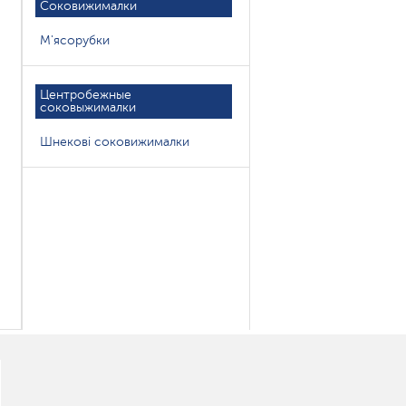
Соковижималки
М'ясорубки
Центробежные
соковыжималки
Шнекові соковижималки