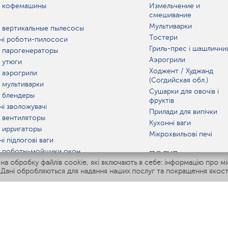
 кофемашины
Измельчение и
смешивание
Мультиварки
 вертикальные пылесосы
Тостери
ні роботи-пилососи
Гриль-прес і шашлични
 парогенераторы
Аэрогрили
 утюги
Ходжент / Худжанд
 аэрогрили
(Согдийская обл.)
 мультиварки
Сушарки для овочів і
 блендеры
фруктів
ні зволожувачі
Прилади для випічки
 вентиляторы
Кухонні ваги
 ирригаторы
Мікрохвильові печі
і підлогові ваги
 роботы-мойщики окон
ПОСУД
 обробку файлів cookie, які включають в себе: інформацію про міс
ні мультиварки
 Дані обробляються для надання наших послуг та покращення якост
Polaris IQ Home
АТ
жувачі
лятори