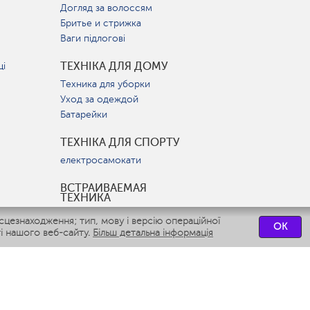
Догляд за волоссям
Бритье и стрижка
Ваги підлогові
ТЕХНІКА ДЛЯ ДОМУ
ці
Техника для уборки
Уход за одеждой
Батарейки
ТЕХНІКА ДЛЯ СПОРТУ
електросамокати
ВСТРАИВАЕМАЯ
ТЕХНИКА
Вытяжки
цезнаходження; тип, мову і версію операційної
OK
Варочные панели
і нашого веб-сайту.
Більш детальна інформація
Духовые шкафы
Посудомоечные машины
СЕРВІСНІ ЦЕНТРИ
СВЯЗАТЬСЯ С НАМИ