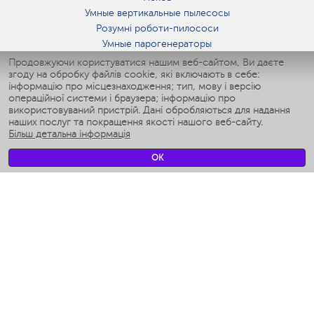
Умные вертикальные пылесосы
Розумні роботи-пилососи
Умные парогенераторы
Умные утюги
Продовжуючи користуватися нашим веб-сайтом, Ви даєте
згоду на обробку файлів cookie, які включають в себе:
Умные аэрогрили
інформацію про місцезнаходження; тип, мову і версію
Умные мультиварки
операційної системи і браузера; інформацію про
Умные блендеры
використовуваний пристрій. Дані обробляються для надання
Розумні зволожувачі
наших послуг та покращення якості нашого веб-сайту.
Більш детальна інформація
Умные вентиляторы
Умные ирригаторы
OK
Розумні підлогові ваги
Умные роботы-мойщики окон
Розумні мультиварки
Мерч Polaris IQ Home
КЛІМАТ
зволожувачі
Вентилятори
очищувачі повітря