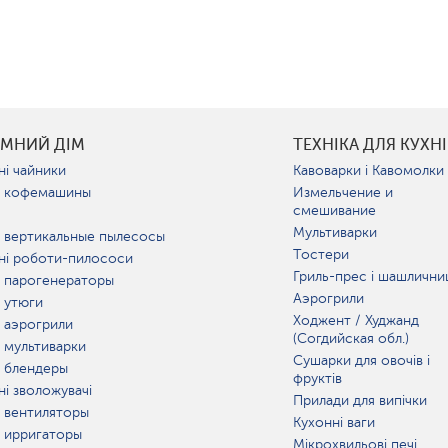
УМНИЙ ДІМ
ТЕХНІКА ДЛЯ КУХНІ
ні чайники
Кавоварки і Кавомолки
 кофемашины
Измельчение и
смешивание
Мультиварки
 вертикальные пылесосы
Тостери
ні роботи-пилососи
Гриль-прес і шашлични
 парогенераторы
Аэрогрили
 утюги
Ходжент / Худжанд
 аэрогрили
(Согдийская обл.)
 мультиварки
Сушарки для овочів і
 блендеры
фруктів
ні зволожувачі
Прилади для випічки
 вентиляторы
Кухонні ваги
 ирригаторы
Мікрохвильові печі