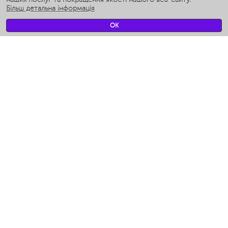
Більш детальна інформація
Умные вентиляторы
Умные ирригаторы
OK
Розумні підлогові ваги
Умные роботы-мойщики окон
Розумні мультиварки
Мерч Polaris IQ Home
КЛІМАТ
зволожувачі
Вентилятори
очищувачі повітря
ТЕХНІКА ДЛЯ КУХНІ
Кавоварки і Кавомолки
Измельчение и смешивание
Мультиварки
Тостери
Гриль-прес і шашличниці
Аэрогрили
Ходжент / Худжанд (Согдийская обл.)