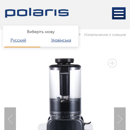
Виберіть мову
Головна
Каталог
Техніка для кухні
Измельчение и смешива
Русский
Українська
2 РОКИ ГАРАНТІЇ