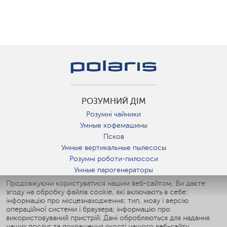
РОЗУМНИЙ ДІМ
Розумні чайники
Умные кофемашины
Псков
Умные вертикальные пылесосы
Розумні роботи-пилососи
Умные парогенераторы
Умные утюги
Продовжуючи користуватися нашим веб-сайтом, Ви даєте
згоду на обробку файлів cookie, які включають в себе:
Умные аэрогрили
інформацію про місцезнаходження; тип, мову і версію
Умные мультиварки
операційної системи і браузера; інформацію про
Умные блендеры
використовуваний пристрій. Дані обробляються для надання
Розумні зволожувачі
наших послуг та покращення якості нашого веб-сайту.