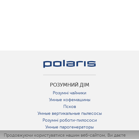
РОЗУМНИЙ ДІМ
Розумні чайники
Умные кофемашины
Псков
Умные вертикальные пылесосы
Розумні роботи-пилососи
Умные парогенераторы
Умные утюги
Продовжуючи користуватися нашим веб-сайтом, Ви даєте