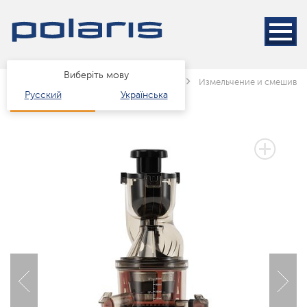
Виберіть мову
Головна
Каталог
Техніка для кухні
Измельчение и смешива
Русский
Українська
2 РОКИ ГАРАНТІЇ