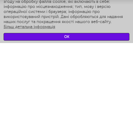
згоду на обробку файлів cookie, які включають в себе:
Умные аэрогрили
інформацію про місцезнаходження; тип, мову і версію
Умные мультиварки
операційної системи і браузера; інформацію про
Умные блендеры
використовуваний пристрій. Дані обробляються для надання
Розумні зволожувачі
наших послуг та покращення якості нашого веб-сайту.
Більш детальна інформація
Умные вентиляторы
Умные ирригаторы
OK
Розумні підлогові ваги
Умные роботы-мойщики окон
Розумні мультиварки
Мерч Polaris IQ Home
КЛІМАТ
зволожувачі
Вентилятори
очищувачі повітря
ТЕХНІКА ДЛЯ КУХНІ
Кавоварки і Кавомолки
Измельчение и смешивание
Мультиварки
Тостери