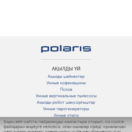
АҚЫЛДЫ ҮЙ
Ақылды шайнектер
Умные кофемашины
Псков
Умные вертикальные пылесосы
Ақылды робот шаңсорғыштар
Умные парогенераторы
Умные утюги
Біздің веб-сайтты пайдалануды жалғастыра отырып, сіз cookie
Умные аэрогрили
файлдарын өңдеуге келісесіз, оған мыналар кіреді: орналасқан
Умные мультиварки
жері туралы ақпарат; операциялық жүйе мен браузердің түрі,