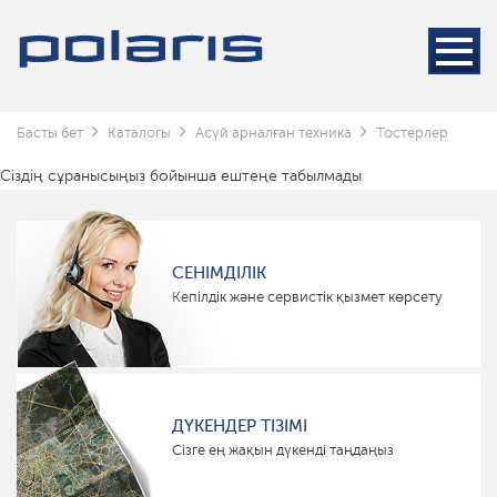
Басты бет
Каталогы
Асүй арналған техника
Тостерлер
Сіздің сұранысыңыз бойынша ештеңе табылмады
СЕНІМДІЛІК
Кепілдік және сервистік қызмет көрсету
ДҮКЕНДЕР ТІЗІМІ
Сізге ең жақын дүкенді таңдаңыз