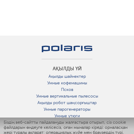
АҚЫЛДЫ ҮЙ
Ақылды шайнектер
Умные кофемашины
Псков
Умные вертикальные пылесосы
Ақылды робот шаңсорғыштар
Умные парогенераторы
Умные утюги
Біздің веб-сайтты пайдалануды жалғастыра отырып, сіз cookie
Умные аэрогрили
файлдарын өңдеуге келісесіз, оған мыналар кіреді: орналасқан
Умные мультиварки
жері туралы ақпарат; операциялық жүйе мен браузердің түрі,