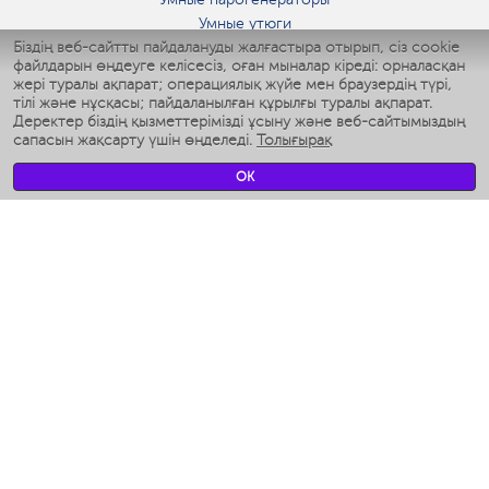
Умные утюги
Біздің веб-сайтты пайдалануды жалғастыра отырып, сіз cookie
Умные аэрогрили
файлдарын өңдеуге келісесіз, оған мыналар кіреді: орналасқан
Умные мультиварки
жері туралы ақпарат; операциялық жүйе мен браузердің түрі,
Умные блендеры
тілі және нұсқасы; пайдаланылған құрылғы туралы ақпарат.
Ақылды дымқылдатқыштар
Деректер біздің қызметтерімізді ұсыну және веб-сайтымыздың
сапасын жақсарту үшін өңделеді.
Толығырақ
Умные вентиляторы
Умные ирригаторы
OK
Жуынатын бөлменің ақылды таразы
Умные роботы-мойщики окон
Ақылды мультипісіргіш
Мерч Polaris IQ Home
КЛИМАТ
Ылғалдандырғыштар
Желдеткіштер
Ауа тазартқыштар
АСҮЙ АРНАЛҒАН ТЕХНИКА
Кофеқайнатқыштар және кофе ұнтақтағыштар
Измельчение и смешивание