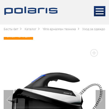
Басты бет
Каталог
Үйге арналған техника
Уход за одеждой
3 ЖЫЛ КЕПІЛДІК