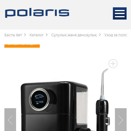
Басты бет
Каталог
Сұлулық және денсаулық
Уход за полос
2 ЖЫЛ КЕПІЛДІК