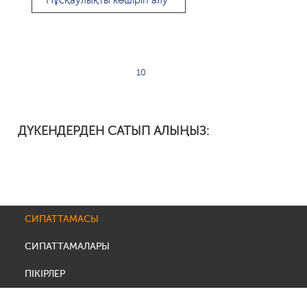
Нұсқаулықты көшіріп алу
10
ДҮКЕНДЕРДЕН САТЫП АЛЫҢЫЗ:
СИПАТТАМАСЫ
СИПАТТАМАЛАРЫ
ПІКІРЛЕР