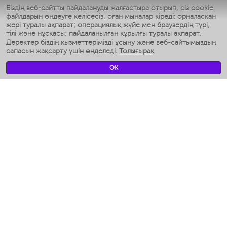
Біздің веб-сайтты пайдалануды жалғастыра отырып, сіз cookie
Умные аэрогрили
файлдарын өңдеуге келісесіз, оған мыналар кіреді: орналасқан
Умные мультиварки
жері туралы ақпарат; операциялық жүйе мен браузердің түрі,
Умные блендеры
тілі және нұсқасы; пайдаланылған құрылғы туралы ақпарат.
Ақылды дымқылдатқыштар
Деректер біздің қызметтерімізді ұсыну және веб-сайтымыздың
сапасын жақсарту үшін өңделеді.
Толығырақ
Умные вентиляторы
Умные ирригаторы
OK
Жуынатын бөлменің ақылды таразы
Умные роботы-мойщики окон
Ақылды мультипісіргіш
Мерч Polaris IQ Home
КЛИМАТ
Ылғалдандырғыштар
Желдеткіштер
Ауа тазартқыштар
АСҮЙ АРНАЛҒАН ТЕХНИКА
Кофеқайнатқыштар және кофе ұнтақтағыштар
Измельчение и смешивание
Мультипісіргіш