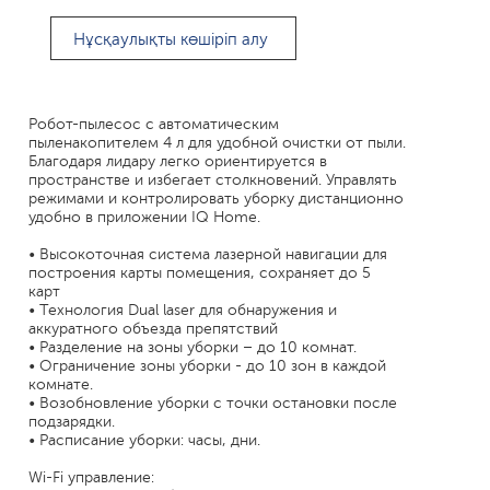
Нұсқаулықты көшіріп алу
Робот-пылесос с автоматическим
пыленакопителем 4 л для удобной очистки от пыли.
Благодаря лидару легко ориентируется в
пространстве и избегает столкновений. Управлять
режимами и контролировать уборку дистанционно
удобно в приложении IQ Home.
• Высокоточная система лазерной навигации для
построения карты помещения, сохраняет до 5
карт
• Технология Dual laser для обнаружения и
аккуратного объезда препятствий
• Разделение на зоны уборки – до 10 комнат.
• Ограничение зоны уборки - до 10 зон в каждой
комнате.
• Возобновление уборки с точки остановки после
подзарядки.
• Расписание уборки: часы, дни.
Wi-Fi управление: