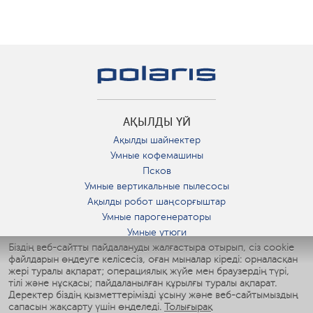
АҚЫЛДЫ ҮЙ
Ақылды шайнектер
Умные кофемашины
Псков
Умные вертикальные пылесосы
Ақылды робот шаңсорғыштар
Умные парогенераторы
Умные утюги
Біздің веб-сайтты пайдалануды жалғастыра отырып, сіз cookie
Умные аэрогрили
файлдарын өңдеуге келісесіз, оған мыналар кіреді: орналасқан
Умные мультиварки
жері туралы ақпарат; операциялық жүйе мен браузердің түрі,
Умные блендеры
тілі және нұсқасы; пайдаланылған құрылғы туралы ақпарат.
Ақылды дымқылдатқыштар
Деректер біздің қызметтерімізді ұсыну және веб-сайтымыздың
сапасын жақсарту үшін өңделеді.
Толығырақ
Умные вентиляторы