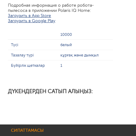
Подробная информация о работе робота-
пылесоса в приложении Polaris IQ Home:
Загрузить в App Store
Загрузить в Google Play
10000
Түсі
белый
Тазалау түрі
құрғақ және дымқыл
Бүйірлік щеткалар
1
ДҮКЕНДЕРДЕН САТЫП АЛЫҢЫЗ:
СИПАТТАМАСЫ