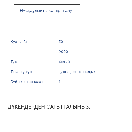
Нұсқаулықты көшіріп алу
Қуаты, Вт
30
9000
Түсі
белый
Тазалау түрі
құрғақ және дымқыл
Бүйірлік щеткалар
1
ДҮКЕНДЕРДЕН САТЫП АЛЫҢЫЗ: