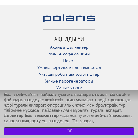
АҚЫЛДЫ ҮЙ
Ақылды шайнектер
Умные кофемашины
Псков
Умные вертикальные пылесосы
Ақылды робот шаңсорғыштар
Умные парогенераторы
Умные утюги
Біздің веб-сайтты пайдалануды жалғастыра отырып, сіз cookie
Умные аэрогрили
файлдарын өңдеуге келісесіз, оған мыналар кіреді: орналасқан
Умные мультиварки
жері туралы ақпарат; операциялық жүйе мен браузердің түрі,
Умные блендеры
тілі және нұсқасы; пайдаланылған құрылғы туралы ақпарат.
Ақылды дымқылдатқыштар
Деректер біздің қызметтерімізді ұсыну және веб-сайтымыздың
сапасын жақсарту үшін өңделеді.
Толығырақ
Умные вентиляторы
Умные ирригаторы
OK
Жуынатын бөлменің ақылды таразы