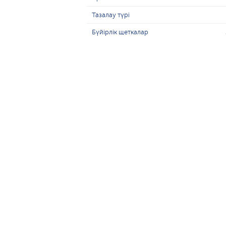
Тазалау түрі
Бүйірлік щеткалар