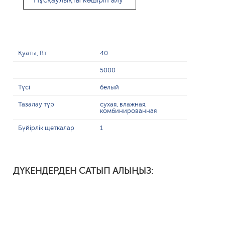
Нұсқаулықты көшіріп алу
Қуаты, Вт
40
5000
Түсі
белый
Тазалау түрі
сухая, влажная,
комбинированная
Бүйірлік щеткалар
1
ДҮКЕНДЕРДЕН САТЫП АЛЫҢЫЗ: