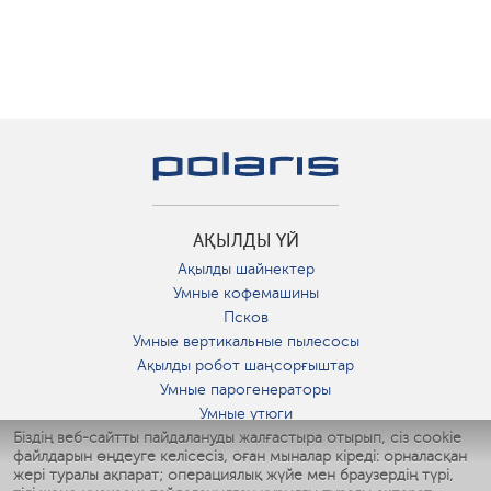
АҚЫЛДЫ ҮЙ
Ақылды шайнектер
Умные кофемашины
Псков
Умные вертикальные пылесосы
Ақылды робот шаңсорғыштар
Умные парогенераторы
Умные утюги
Біздің веб-сайтты пайдалануды жалғастыра отырып, сіз cookie
Умные аэрогрили
файлдарын өңдеуге келісесіз, оған мыналар кіреді: орналасқан
Умные мультиварки
жері туралы ақпарат; операциялық жүйе мен браузердің түрі,
Умные блендеры