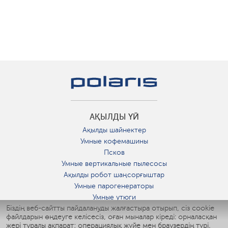
АҚЫЛДЫ ҮЙ
Ақылды шайнектер
Умные кофемашины
Псков
Умные вертикальные пылесосы
Ақылды робот шаңсорғыштар
Умные парогенераторы
Умные утюги
Біздің веб-сайтты пайдалануды жалғастыра отырып, сіз cookie
Умные аэрогрили
файлдарын өңдеуге келісесіз, оған мыналар кіреді: орналасқан
Умные мультиварки
жері туралы ақпарат; операциялық жүйе мен браузердің түрі,