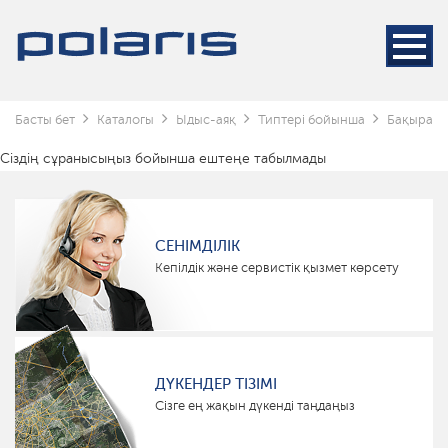
Басты бет
Каталогы
Ыдыс-аяқ
Типтері бойынша
Бақыраш
Сіздің сұранысыңыз бойынша ештеңе табылмады
СЕНІМДІЛІК
Кепілдік және сервистік қызмет көрсету
ДҮКЕНДЕР ТІЗІМІ
Сізге ең жақын дүкенді таңдаңыз