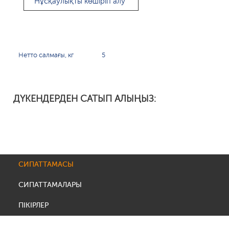
Нұсқаулықты көшіріп алу
Нетто салмағы, кг
5
ДҮКЕНДЕРДЕН САТЫП АЛЫҢЫЗ:
СИПАТТАМАСЫ
СИПАТТАМАЛАРЫ
ПІКІРЛЕР