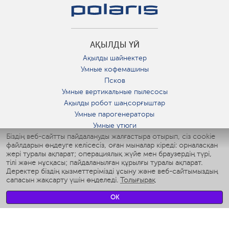
АҚЫЛДЫ ҮЙ
Ақылды шайнектер
Умные кофемашины
Псков
Умные вертикальные пылесосы
Ақылды робот шаңсорғыштар
Умные парогенераторы
Умные утюги
Біздің веб-сайтты пайдалануды жалғастыра отырып, сіз cookie
Умные аэрогрили
файлдарын өңдеуге келісесіз, оған мыналар кіреді: орналасқан
Умные мультиварки
жері туралы ақпарат; операциялық жүйе мен браузердің түрі,
Умные блендеры
тілі және нұсқасы; пайдаланылған құрылғы туралы ақпарат.
Ақылды дымқылдатқыштар
Деректер біздің қызметтерімізді ұсыну және веб-сайтымыздың
сапасын жақсарту үшін өңделеді.
Толығырақ
Умные вентиляторы
Умные ирригаторы
OK
Жуынатын бөлменің ақылды таразы
Умные роботы-мойщики окон
Ақылды мультипісіргіш