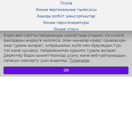
Псков
Умные вертикальные пылесосы
Ақылды робот шаңсорғыштар
Умные парогенераторы
Умные утюги
Біздің веб-сайтты пайдалануды жалғастыра отырып, сіз cookie
Умные аэрогрили
файлдарын өңдеуге келісесіз, оған мыналар кіреді: орналасқан
Умные мультиварки
жері туралы ақпарат; операциялық жүйе мен браузердің түрі,
Умные блендеры
тілі және нұсқасы; пайдаланылған құрылғы туралы ақпарат.
Ақылды дымқылдатқыштар
Деректер біздің қызметтерімізді ұсыну және веб-сайтымыздың
сапасын жақсарту үшін өңделеді.
Толығырақ
Умные вентиляторы
Умные ирригаторы
OK
Жуынатын бөлменің ақылды таразы
Умные роботы-мойщики окон
Ақылды мультипісіргіш
Мерч Polaris IQ Home
КЛИМАТ
Ылғалдандырғыштар
Желдеткіштер
Ауа тазартқыштар