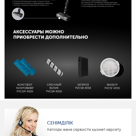
СЕНІМДІЛІК
Кепілдік және сервистік қызмет көрсету