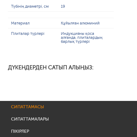
Түбінің диаметрі, см
19
Материал
Құйылған алюминий
Плиталар түрлері
Индукцияны қоса
алғанда, плиталардың
барлық түрлері
ДҮКЕНДЕРДЕН САТЫП АЛЫҢЫЗ:
СИПАТТАМАСЫ
СИПАТТАМАЛАРЫ
ПІКІРЛЕР