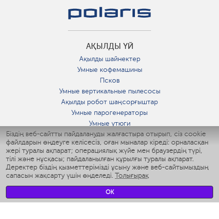
АҚЫЛДЫ ҮЙ
Ақылды шайнектер
Умные кофемашины
Псков
Умные вертикальные пылесосы
Ақылды робот шаңсорғыштар
Умные парогенераторы
Умные утюги
Біздің веб-сайтты пайдалануды жалғастыра отырып, сіз cookie
Умные аэрогрили
файлдарын өңдеуге келісесіз, оған мыналар кіреді: орналасқан
Умные мультиварки
жері туралы ақпарат; операциялық жүйе мен браузердің түрі,
Умные блендеры
тілі және нұсқасы; пайдаланылған құрылғы туралы ақпарат.
Ақылды дымқылдатқыштар
Деректер біздің қызметтерімізді ұсыну және веб-сайтымыздың
сапасын жақсарту үшін өңделеді.
Толығырақ
Умные вентиляторы
Умные ирригаторы
OK
Жуынатын бөлменің ақылды таразы
Умные роботы-мойщики окон