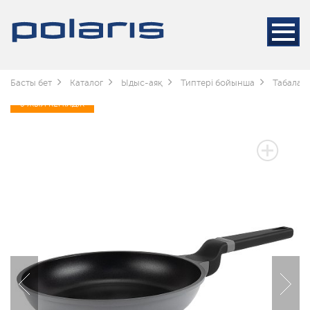
Басты бет
Каталог
Ыдыс-аяқ
Типтері бойынша
Табалар
3 ЖЫЛ КЕПІЛДІК