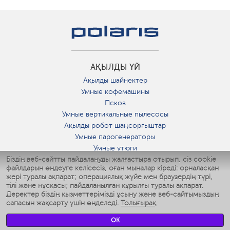
АҚЫЛДЫ ҮЙ
Ақылды шайнектер
Умные кофемашины
Псков
Умные вертикальные пылесосы
Ақылды робот шаңсорғыштар
Умные парогенераторы
Умные утюги
Біздің веб-сайтты пайдалануды жалғастыра отырып, сіз cookie
Умные аэрогрили
файлдарын өңдеуге келісесіз, оған мыналар кіреді: орналасқан
Умные мультиварки
жері туралы ақпарат; операциялық жүйе мен браузердің түрі,
Умные блендеры
тілі және нұсқасы; пайдаланылған құрылғы туралы ақпарат.
Ақылды дымқылдатқыштар
Деректер біздің қызметтерімізді ұсыну және веб-сайтымыздың
сапасын жақсарту үшін өңделеді.
Толығырақ
Умные вентиляторы
Умные ирригаторы
OK
Жуынатын бөлменің ақылды таразы