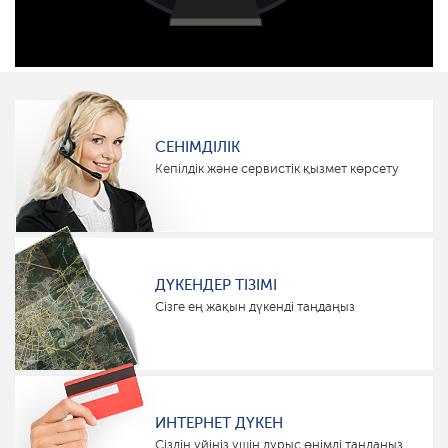
СЕНІМДІЛІК
Кепілдік және сервистік қызмет көрсету
ДҮКЕНДЕР ТІЗІМІ
Сізге ең жақын дүкенді таңдаңыз
ИНТЕРНЕТ ДҮКЕН
Сіздің үйіңіз үшін дұрыс өнімді таңдаңыз