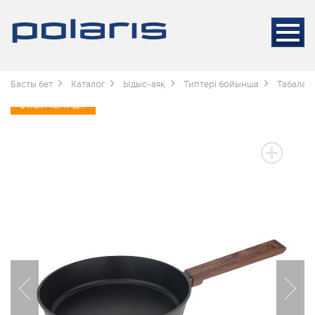
Басты бет
Каталог
Ыдыс-аяқ
Типтері бойынша
Табалар
2 ЖЫЛ КЕПІЛДІК