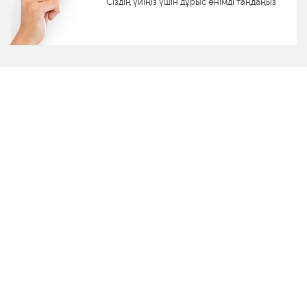
Сіздің үйіңіз үшін дұрыс өнімді таңдаңыз