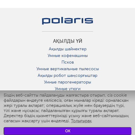
АҚЫЛДЫ ҮЙ
Ақылды шайнектер
Умные кофемашины
Псков
Умные вертикальные пылесосы
Ақылды робот шаңсорғыштар
Умные парогенераторы
Умные утюги
Біздің веб-сайтты пайдалануды жалғастыра отырып, сіз cookie
Умные аэрогрили
файлдарын өңдеуге келісесіз, оған мыналар кіреді: орналасқан
Умные мультиварки
жері туралы ақпарат; операциялық жүйе мен браузердің түрі,
Умные блендеры
тілі және нұсқасы; пайдаланылған құрылғы туралы ақпарат.
Ақылды дымқылдатқыштар
Деректер біздің қызметтерімізді ұсыну және веб-сайтымыздың
сапасын жақсарту үшін өңделеді.
Толығырақ
Умные вентиляторы
Умные ирригаторы
OK