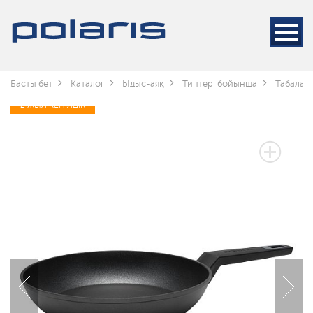
Басты бет
Каталог
Ыдыс-аяқ
Типтері бойынша
Табалар
2 ЖЫЛ КЕПІЛДІК