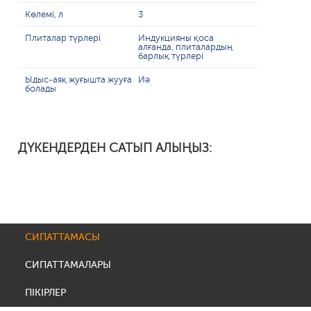
Көлемі, л
3
Плиталар түрлері
Индукцияны қоса
алғанда, плиталардың
барлық түрлері
Ыдыс-аяқ жуғышта жууға
Иә
болады
ДҮКЕНДЕРДЕН САТЫП АЛЫҢЫЗ:
СИПАТТАМАСЫ
СИПАТТАМАЛАРЫ
ПІКІРЛЕР