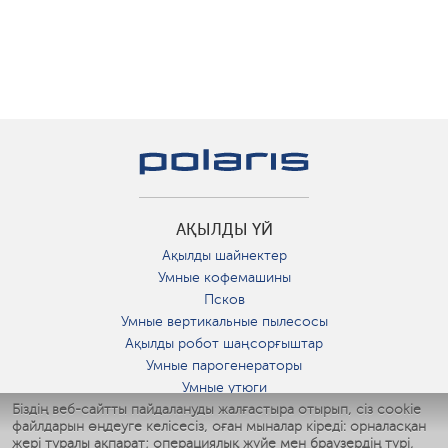
АҚЫЛДЫ ҮЙ
Ақылды шайнектер
Умные кофемашины
Псков
Умные вертикальные пылесосы
Ақылды робот шаңсорғыштар
Умные парогенераторы
Умные утюги
Біздің веб-сайтты пайдалануды жалғастыра отырып, сіз cookie
Умные аэрогрили
файлдарын өңдеуге келісесіз, оған мыналар кіреді: орналасқан
Умные мультиварки
жері туралы ақпарат; операциялық жүйе мен браузердің түрі,