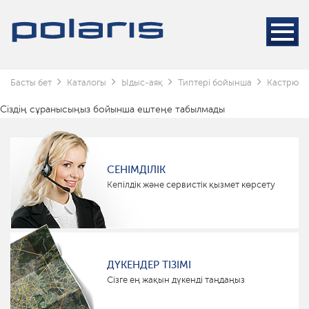
Басты бет
Каталогы
Ыдыс-аяқ
Типтері бойынша
Кастрюль
Сіздің сұранысыңыз бойынша ештеңе табылмады
СЕНІМДІЛІК
Кепілдік және сервистік қызмет көрсету
ДҮКЕНДЕР ТІЗІМІ
Сізге ең жақын дүкенді таңдаңыз