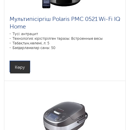
Мультипісіргіш Polaris PMC 0521 Wi-Fi IQ
Home
Түсі: антрацит
Технология: кірістірілген таразы: Встроенные весы
Табақтың көлемі, л: 5
Бағдарламалар саны: 50
Қуаты, Вт: 750
Көру