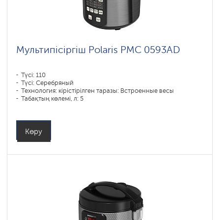
Мультипісіргіш Polaris PMC 0593AD
Түсі: 110
Түсі: Серебряный
Технология: кірістірілген таразы: Встроенные весы
Табақтың көлемі, л: 5
Бағдарламалар саны: 48
Қуаты, Вт: 770
Көру