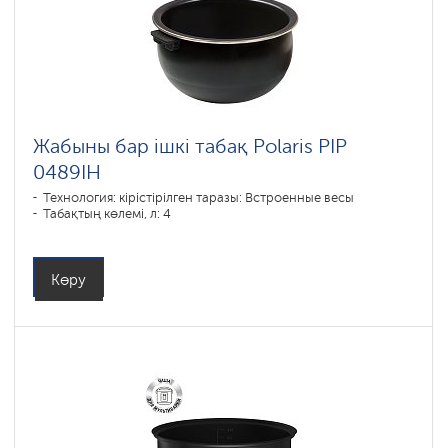
Жабыны бар ішкі табақ Polaris PIP
0489IH
Технология: кірістірілген таразы: Встроенные весы
Табақтың көлемі, л: 4
Көру