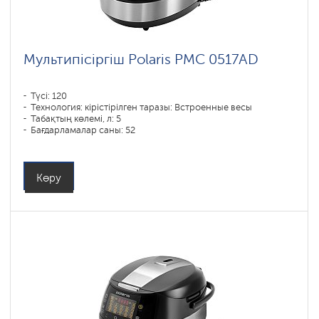
Мультипісіргіш Polaris PMC 0517AD
Түсі: 120
Технология: кірістірілген таразы: Встроенные весы
Табақтың көлемі, л: 5
Бағдарламалар саны: 52
Қуаты, Вт: 860
Көру