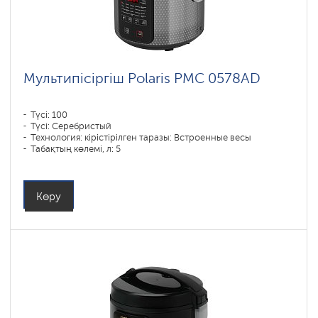
Мультипісіргіш Polaris PMC 0578AD
Түсі: 100
Түсі: Серебристый
Технология: кірістірілген таразы: Встроенные весы
Табақтың көлемі, л: 5
Бағдарламалар саны: 56
Қуаты, Вт: 750
Көру