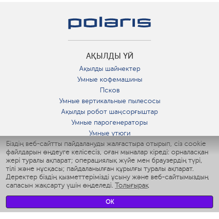
АҚЫЛДЫ ҮЙ
Ақылды шайнектер
Умные кофемашины
Псков
Умные вертикальные пылесосы
Ақылды робот шаңсорғыштар
Умные парогенераторы
Умные утюги
Біздің веб-сайтты пайдалануды жалғастыра отырып, сіз cookie
Умные аэрогрили
файлдарын өңдеуге келісесіз, оған мыналар кіреді: орналасқан
Умные мультиварки
жері туралы ақпарат; операциялық жүйе мен браузердің түрі,
Умные блендеры
тілі және нұсқасы; пайдаланылған құрылғы туралы ақпарат.
Ақылды дымқылдатқыштар
Деректер біздің қызметтерімізді ұсыну және веб-сайтымыздың
сапасын жақсарту үшін өңделеді.
Толығырақ
Умные вентиляторы
Умные ирригаторы
OK
Жуынатын бөлменің ақылды таразы