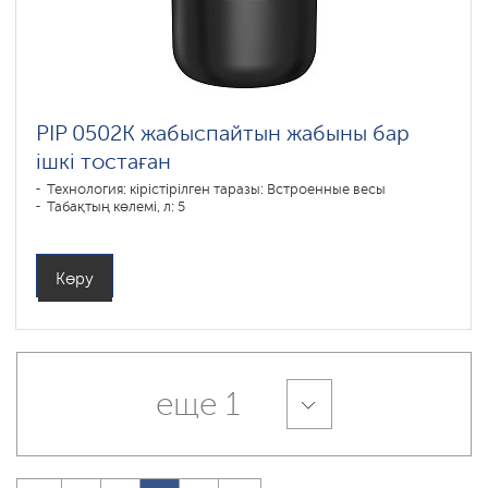
PIP 0502K жабыспайтын жабыны бар
ішкі тостаған
Технология: кірістірілген таразы: Встроенные весы
Табақтың көлемі, л: 5
Көру
еще 1