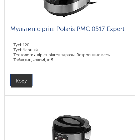
Мультипісіргіш Polaris PMC 0517 Expert
Түсі: 120
Түсі: Черный
Технология: кірістірілген таразы: Встроенные весы
Табақтың көлемі, л: 5
Бағдарламалар саны: 60
Қуаты, Вт: 860
Көру