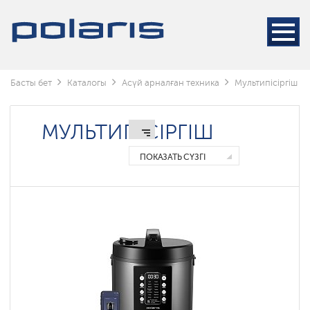
Wi-
Fi
мультиварки
Polaris
IQ
home
Басты бет
Каталогы
Асүй арналған техника
Мультипісіргіш
Мультипісіргіштерге
арналған
табақтар
МУЛЬТИПІСІРГІШ
Скороварки
ПОКАЗАТЬ СҮЗГІ