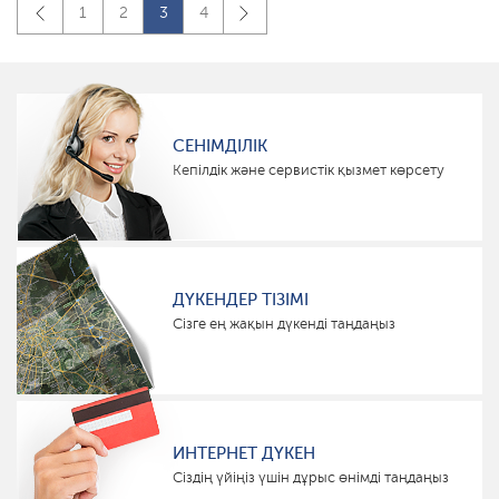
1
2
3
4
СЕНІМДІЛІК
Кепілдік және сервистік қызмет көрсету
ДҮКЕНДЕР ТІЗІМІ
Сізге ең жақын дүкенді таңдаңыз
ИНТЕРНЕТ ДҮКЕН
Сіздің үйіңіз үшін дұрыс өнімді таңдаңыз