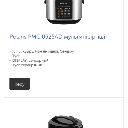
Polaris PMC 0525AD мультипісіргіші
: , , , , , қуыру, Нан өнімдері, Сөндіру,
Түсі: ,
DISPLAY: сенсорный
Түсі: серебряный
Технология: кірістірілген таразы: Встроенные весы
Табақтың көлемі, л: 3
Бағдарламалар саны: 8
Қуаты, Вт: 600
Көру