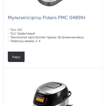
Мультипісіргіш Polaris PMC 0489IH
Түсі: 110
Түсі: Графитовый
Технология: кірістірілген таразы: Встроенные весы
Табақтың көлемі, л: 4
Бағдарламалар саны: 57
Қуаты, Вт: 1250
Көру