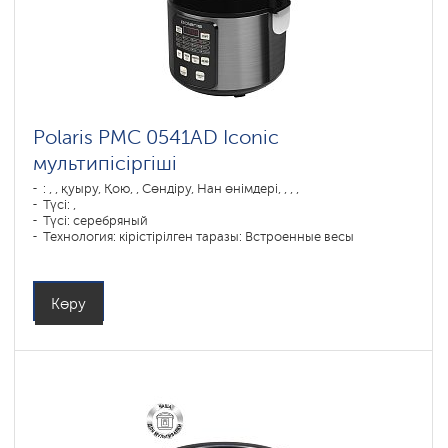
Polaris PMC 0541AD Iconic
мультипісіргіші
: , , қуыру, Қою, , Сөндіру, Нан өнімдері, , , ,
Түсі: ,
Түсі: серебряный
Технология: кірістірілген таразы: Встроенные весы
Табақтың көлемі, л: 5
Бағдарламалар саны: 48
Қуаты, Вт: 770
Көру