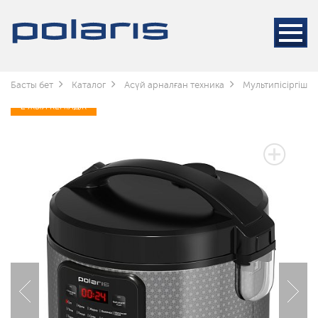
Басты бет
Каталог
Асүй арналған техника
Мультипісіргіш
2 ЖЫЛ КЕПІЛДІК