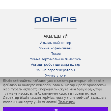
АҚЫЛДЫ ҮЙ
Ақылды шайнектер
Умные кофемашины
Псков
Умные вертикальные пылесосы
Ақылды робот шаңсорғыштар
Умные парогенераторы
Умные утюги
Біздің веб-сайтты пайдалануды жалғастыра отырып, сіз cookie
Умные аэрогрили
файлдарын өңдеуге келісесіз, оған мыналар кіреді: орналасқан
Умные мультиварки
жері туралы ақпарат; операциялық жүйе мен браузердің түрі,
Умные блендеры
тілі және нұсқасы; пайдаланылған құрылғы туралы ақпарат.
Ақылды дымқылдатқыштар
Деректер біздің қызметтерімізді ұсыну және веб-сайтымыздың
сапасын жақсарту үшін өңделеді.
Толығырақ
Умные вентиляторы
Умные ирригаторы
OK