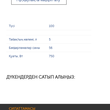
Нұсқаулықты көшіріп алу
Түсі
100
Табақтың көлемі, л
5
Бағдарламалар саны
56
Қуаты, Вт
750
ДҮКЕНДЕРДЕН САТЫП АЛЫҢЫЗ:
СИПАТТАМАСЫ