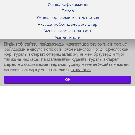
Умные кофемашины
Псков
Умные вертикальные пылесосы
Ақылды робот шаңсорғыштар
Умные парогенераторы
Умные утюги
Біздің веб-сайтты пайдалануды жалғастыра отырып, сіз cookie
Умные аэрогрили
файлдарын өңдеуге келісесіз, оған мыналар кіреді: орналасқан
Умные мультиварки
жері туралы ақпарат; операциялық жүйе мен браузердің түрі,
Умные блендеры
тілі және нұсқасы; пайдаланылған құрылғы туралы ақпарат.
Ақылды дымқылдатқыштар
Деректер біздің қызметтерімізді ұсыну және веб-сайтымыздың
сапасын жақсарту үшін өңделеді.
Толығырақ
Умные вентиляторы
Умные ирригаторы
OK
Жуынатын бөлменің ақылды таразы
Умные роботы-мойщики окон
Ақылды мультипісіргіш
Мерч Polaris IQ Home
КЛИМАТ
Ылғалдандырғыштар
Желдеткіштер