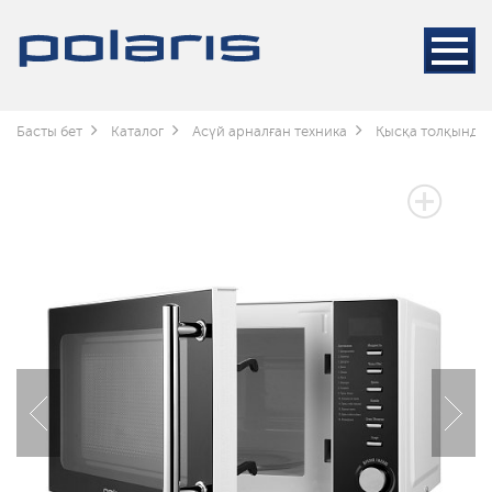
Басты бет
Каталог
Асүй арналған техника
Қысқа толқынды