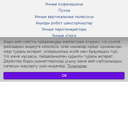
Умные кофемашины
Псков
Умные вертикальные пылесосы
Ақылды робот шаңсорғыштар
Умные парогенераторы
Умные утюги
Біздің веб-сайтты пайдалануды жалғастыра отырып, сіз cookie
Умные аэрогрили
файлдарын өңдеуге келісесіз, оған мыналар кіреді: орналасқан
Умные мультиварки
жері туралы ақпарат; операциялық жүйе мен браузердің түрі,
Умные блендеры
тілі және нұсқасы; пайдаланылған құрылғы туралы ақпарат.
Ақылды дымқылдатқыштар
Деректер біздің қызметтерімізді ұсыну және веб-сайтымыздың
сапасын жақсарту үшін өңделеді.
Толығырақ
Умные вентиляторы
Умные ирригаторы
OK
Жуынатын бөлменің ақылды таразы
Умные роботы-мойщики окон
Ақылды мультипісіргіш
Мерч Polaris IQ Home
КЛИМАТ
Ылғалдандырғыштар
Желдеткіштер