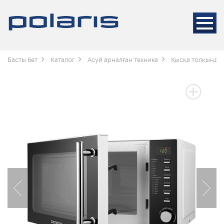
Басты бет
Каталог
Асүй арналған техника
Қысқа толқынды