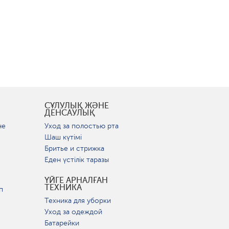
СҰЛУЛЫҚ ЖӘНЕ
ДЕНСАУЛЫҚ
не
Уход за полостью рта
Шаш күтімі
Бритье и стрижка
Еден үстілік таразы
ҮЙГЕ АРНАЛҒАН
ТЕХНИКА
п
Техника для уборки
Уход за одеждой
Батарейки