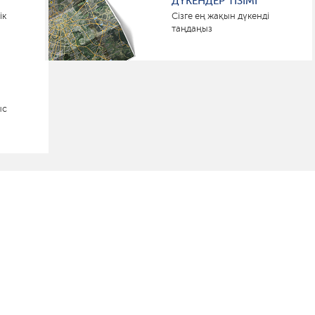
ДҮКЕНДЕР ТІЗІМІ
ік
Сізге ең жақын дүкенді
таңдаңыз
ыс