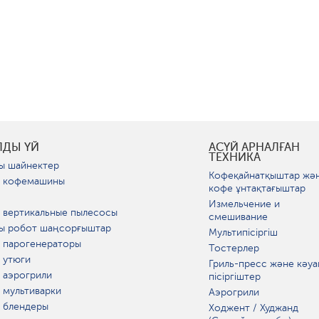
ЛДЫ ҮЙ
АСҮЙ АРНАЛҒАН
ТЕХНИКА
ы шайнектер
Кофеқайнатқыштар жә
 кофемашины
кофе ұнтақтағыштар
Измельчение и
 вертикальные пылесосы
смешивание
ы робот шаңсорғыштар
Мультипісіргіш
 парогенераторы
Тостерлер
 утюги
Гриль-пресс және кәуа
 аэрогрили
пісіргіштер
 мультиварки
Аэрогрили
 блендеры
Ходжент / Худжанд