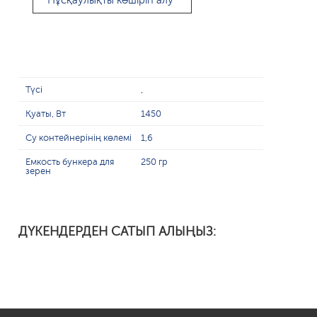
Нұсқаулықты көшіріп алу
Түсі
,
Қуаты, Вт
1450
Су контейнерінің көлемі
1,6
Емкость бункера для
250 гр
зерен
ДҮКЕНДЕРДЕН САТЫП АЛЫҢЫЗ: