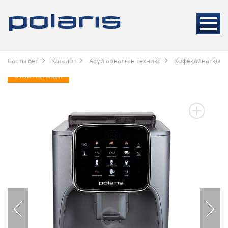
Басты бет
Каталог
Асүй арналған техника
Кофеқайнатқышт
3 ЖЫЛ КЕПІЛДІК