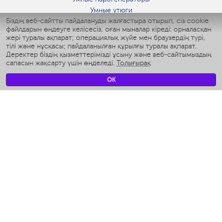
Умные утюги
Біздің веб-сайтты пайдалануды жалғастыра отырып, сіз cookie
Умные аэрогрили
файлдарын өңдеуге келісесіз, оған мыналар кіреді: орналасқан
Умные мультиварки
жері туралы ақпарат; операциялық жүйе мен браузердің түрі,
Умные блендеры
тілі және нұсқасы; пайдаланылған құрылғы туралы ақпарат.
Ақылды дымқылдатқыштар
Деректер біздің қызметтерімізді ұсыну және веб-сайтымыздың
сапасын жақсарту үшін өңделеді.
Толығырақ
Умные вентиляторы
Умные ирригаторы
OK
Жуынатын бөлменің ақылды таразы
Умные роботы-мойщики окон
Ақылды мультипісіргіш
Мерч Polaris IQ Home
КЛИМАТ
Ылғалдандырғыштар
Желдеткіштер
Ауа тазартқыштар
АСҮЙ АРНАЛҒАН ТЕХНИКА
Кофеқайнатқыштар және кофе ұнтақтағыштар
Измельчение и смешивание