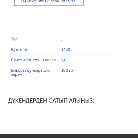
Нұсқаулықты көшіріп алу
Түсі
,
Қуаты, Вт
1450
Су контейнерінің көлемі
1,8
Емкость бункера для
100 гр
зерен
ДҮКЕНДЕРДЕН САТЫП АЛЫҢЫЗ: