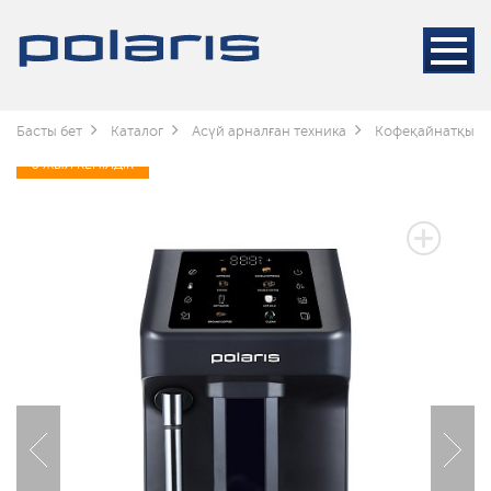
Басты бет
Каталог
Асүй арналған техника
Кофеқайнатқышт
3 ЖЫЛ КЕПІЛДІК