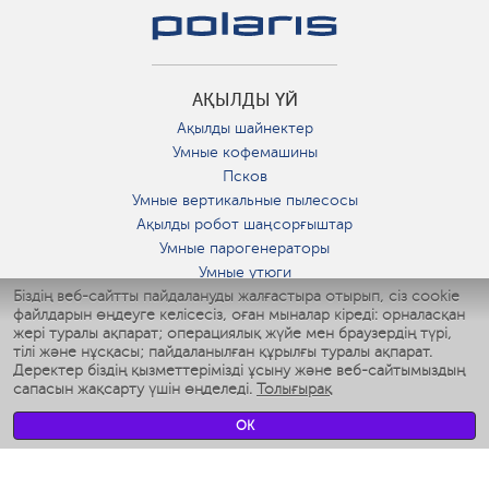
АҚЫЛДЫ ҮЙ
Ақылды шайнектер
Умные кофемашины
Псков
Умные вертикальные пылесосы
Ақылды робот шаңсорғыштар
Умные парогенераторы
Умные утюги
Біздің веб-сайтты пайдалануды жалғастыра отырып, сіз cookie
Умные аэрогрили
файлдарын өңдеуге келісесіз, оған мыналар кіреді: орналасқан
Умные мультиварки
жері туралы ақпарат; операциялық жүйе мен браузердің түрі,
Умные блендеры
тілі және нұсқасы; пайдаланылған құрылғы туралы ақпарат.
Ақылды дымқылдатқыштар
Деректер біздің қызметтерімізді ұсыну және веб-сайтымыздың
сапасын жақсарту үшін өңделеді.
Толығырақ
Умные вентиляторы
Умные ирригаторы
OK
Жуынатын бөлменің ақылды таразы
Умные роботы-мойщики окон
Ақылды мультипісіргіш