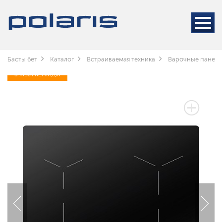
Басты бет
Каталог
Встраиваемая техника
Варочные панел
3 ЖЫЛ КЕПІЛДІК