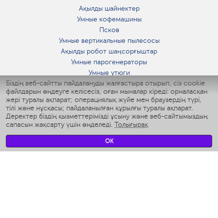
Ақылды шайнектер
Умные кофемашины
Псков
Умные вертикальные пылесосы
Ақылды робот шаңсорғыштар
Умные парогенераторы
Умные утюги
Біздің веб-сайтты пайдалануды жалғастыра отырып, сіз cookie
Умные аэрогрили
файлдарын өңдеуге келісесіз, оған мыналар кіреді: орналасқан
Умные мультиварки
жері туралы ақпарат; операциялық жүйе мен браузердің түрі,
Умные блендеры
тілі және нұсқасы; пайдаланылған құрылғы туралы ақпарат.
Ақылды дымқылдатқыштар
Деректер біздің қызметтерімізді ұсыну және веб-сайтымыздың
сапасын жақсарту үшін өңделеді.
Толығырақ
Умные вентиляторы
Умные ирригаторы
OK
Жуынатын бөлменің ақылды таразы
Умные роботы-мойщики окон
Ақылды мультипісіргіш
Мерч Polaris IQ Home
КЛИМАТ
Ылғалдандырғыштар