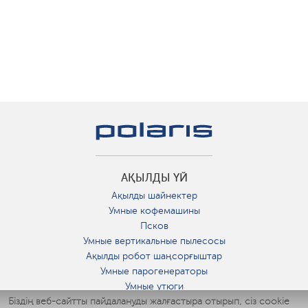
АҚЫЛДЫ ҮЙ
Ақылды шайнектер
Умные кофемашины
Псков
Умные вертикальные пылесосы
Ақылды робот шаңсорғыштар
Умные парогенераторы
Умные утюги
Біздің веб-сайтты пайдалануды жалғастыра отырып, сіз cookie
Умные аэрогрили