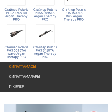
Стайлер Polaris
Стайлер Polaris
Стайлер Polaris
PHSZ 1309TAi
PHSS 2595TAi
PHS 1509TAi
Argan Therapy
Argan Therapy
stick Argan
PRO
PRO​
Therapy PRO​
Стайлер Polaris
Стайлер Polaris
PHS 5095TAi
PHS 3410TAi
wave Argan
Argan Therapy
Therapy PRO
PRO
СИПАТТАМАСЫ
СИПАТТАМАЛАРЫ
ПІКІРЛЕР