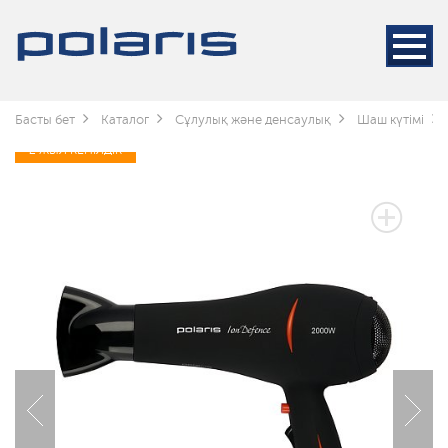
Басты бет
Каталог
Сұлулық және денсаулық
Шаш күтімі
2 ЖЫЛ КЕПІЛДІК