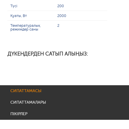
Түсі
200
Қуаты, Вт
2000
Температуралық
2
режимдер саны
ДҮКЕНДЕРДЕН САТЫП АЛЫҢЫЗ:
СИПАТТАМАСЫ
СИПАТТАМАЛАРЫ
ПІКІРЛЕР