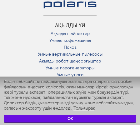
АҚЫЛДЫ ҮЙ
Ақылды шайнектер
Умные кофемашины
Псков
Умные вертикальные пылесосы
Ақылды робот шаңсорғыштар
Умные парогенераторы
Умные утюги
Біздің веб-сайтты пайдалануды жалғастыра отырып, сіз cookie
Умные аэрогрили
файлдарын өңдеуге келісесіз, оған мыналар кіреді: орналасқан
Умные мультиварки
жері туралы ақпарат; операциялық жүйе мен браузердің түрі,
Умные блендеры
тілі және нұсқасы; пайдаланылған құрылғы туралы ақпарат.
Ақылды дымқылдатқыштар
Деректер біздің қызметтерімізді ұсыну және веб-сайтымыздың
сапасын жақсарту үшін өңделеді.
Толығырақ
Умные вентиляторы
Умные ирригаторы
OK
Жуынатын бөлменің ақылды таразы
Умные роботы-мойщики окон
Ақылды мультипісіргіш