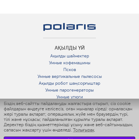
АҚЫЛДЫ ҮЙ
Ақылды шайнектер
Умные кофемашины
Псков
Умные вертикальные пылесосы
Ақылды робот шаңсорғыштар
Умные парогенераторы
Умные утюги
Біздің веб-сайтты пайдалануды жалғастыра отырып, сіз cookie
Умные аэрогрили
файлдарын өңдеуге келісесіз, оған мыналар кіреді: орналасқан
Умные мультиварки
жері туралы ақпарат; операциялық жүйе мен браузердің түрі,
Умные блендеры
тілі және нұсқасы; пайдаланылған құрылғы туралы ақпарат.
Ақылды дымқылдатқыштар
Деректер біздің қызметтерімізді ұсыну және веб-сайтымыздың
сапасын жақсарту үшін өңделеді.
Толығырақ
Умные вентиляторы
Умные ирригаторы