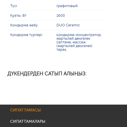
Түсі
графитовый
Қуаты, Вт
1600
Қондырма жабу
DUO Ceramic
Қондырма түрлері
қондырма-концентратор,
жартылай дөңгелек
саптама, массаж
(жартылай дөңгелек)
тарақ
ДҮКЕНДЕРДЕН САТЫП АЛЫҢЫЗ:
СИПАТТАМАСЫ
СИПАТТАМАЛАРЫ