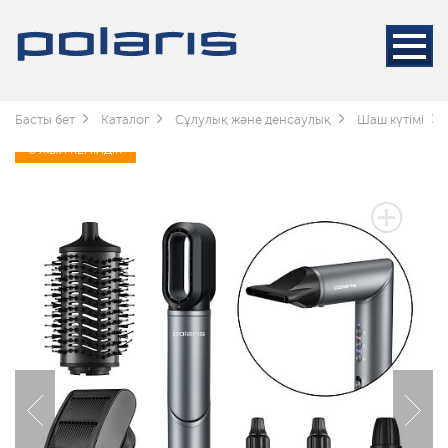
Басты бет
Каталог
Сұлулық және денсаулық
Шаш күтімі
3 ЖЫЛ КЕПІЛДІК