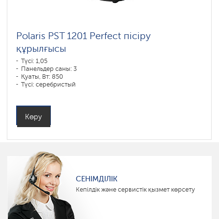
Polaris PST 1201 Perfect пісіру
құрылғысы
Түсі: 1,05
Панельдер саны: 3
Қуаты, Вт: 850
Түсі: серебристый
Көру
СЕНІМДІЛІК
Кепілдік және сервистік қызмет көрсету