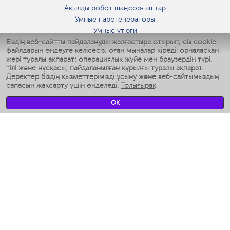
Ақылды робот шаңсорғыштар
Умные парогенераторы
Умные утюги
Біздің веб-сайтты пайдалануды жалғастыра отырып, сіз cookie
Умные аэрогрили
файлдарын өңдеуге келісесіз, оған мыналар кіреді: орналасқан
Умные мультиварки
жері туралы ақпарат; операциялық жүйе мен браузердің түрі,
Умные блендеры
тілі және нұсқасы; пайдаланылған құрылғы туралы ақпарат.
Ақылды дымқылдатқыштар
Деректер біздің қызметтерімізді ұсыну және веб-сайтымыздың
сапасын жақсарту үшін өңделеді.
Толығырақ
Умные вентиляторы
Умные ирригаторы
OK
Жуынатын бөлменің ақылды таразы
Умные роботы-мойщики окон
Ақылды мультипісіргіш
Мерч Polaris IQ Home
КЛИМАТ
Ылғалдандырғыштар
Желдеткіштер
Ауа тазартқыштар
АСҮЙ АРНАЛҒАН ТЕХНИКА