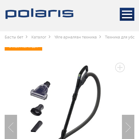
Басты бет
Каталог
Үйге арналған техника
Техника для убор
3 ЖЫЛ КЕПІЛДІК