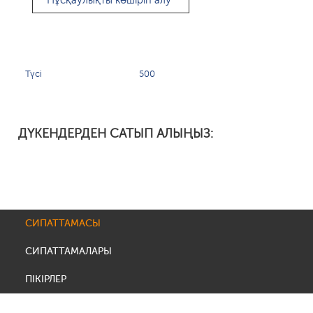
Нұсқаулықты көшіріп алу
Түсі
500
ДҮКЕНДЕРДЕН САТЫП АЛЫҢЫЗ:
СИПАТТАМАСЫ
СИПАТТАМАЛАРЫ
ПІКІРЛЕР