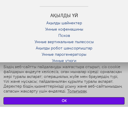
АҚЫЛДЫ ҮЙ
Ақылды шайнектер
Умные кофемашины
Псков
Умные вертикальные пылесосы
Ақылды робот шаңсорғыштар
Умные парогенераторы
Умные утюги
Біздің веб-сайтты пайдалануды жалғастыра отырып, сіз cookie
Умные аэрогрили
файлдарын өңдеуге келісесіз, оған мыналар кіреді: орналасқан
Умные мультиварки
жері туралы ақпарат; операциялық жүйе мен браузердің түрі,
Умные блендеры
тілі және нұсқасы; пайдаланылған құрылғы туралы ақпарат.
Ақылды дымқылдатқыштар
Деректер біздің қызметтерімізді ұсыну және веб-сайтымыздың
сапасын жақсарту үшін өңделеді.
Толығырақ
Умные вентиляторы
Умные ирригаторы
OK
Жуынатын бөлменің ақылды таразы
Умные роботы-мойщики окон
Ақылды мультипісіргіш
Мерч Polaris IQ Home