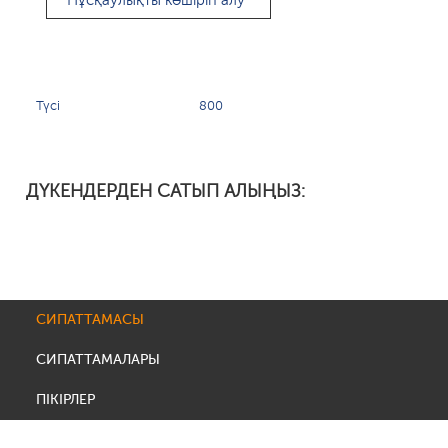
Нұсқаулықты көшіріп алу
Түсі
800
ДҮКЕНДЕРДЕН САТЫП АЛЫҢЫЗ:
СИПАТТАМАСЫ
СИПАТТАМАЛАРЫ
ПІКІРЛЕР