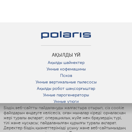
АҚЫЛДЫ ҮЙ
Ақылды шайнектер
Умные кофемашины
Псков
Умные вертикальные пылесосы
Ақылды робот шаңсорғыштар
Умные парогенераторы
Умные утюги
Біздің веб-сайтты пайдалануды жалғастыра отырып, сіз cookie
Умные аэрогрили
файлдарын өңдеуге келісесіз, оған мыналар кіреді: орналасқан
Умные мультиварки
жері туралы ақпарат; операциялық жүйе мен браузердің түрі,
Умные блендеры
тілі және нұсқасы; пайдаланылған құрылғы туралы ақпарат.
Ақылды дымқылдатқыштар
Деректер біздің қызметтерімізді ұсыну және веб-сайтымыздың