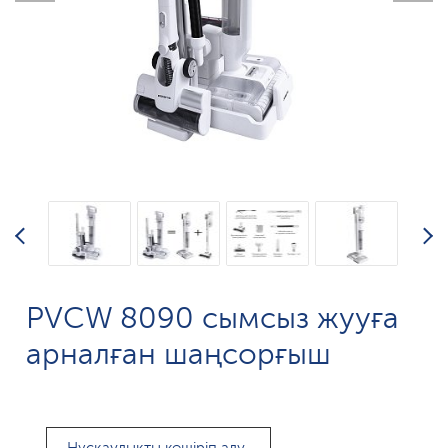
PVCW 8090 сымсыз жууға
арналған шаңсорғыш