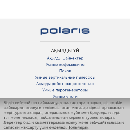
АҚЫЛДЫ ҮЙ
Ақылды шайнектер
Умные кофемашины
Псков
Умные вертикальные пылесосы
Ақылды робот шаңсорғыштар
Умные парогенераторы
Умные утюги
Біздің веб-сайтты пайдалануды жалғастыра отырып, сіз cookie
Умные аэрогрили
файлдарын өңдеуге келісесіз, оған мыналар кіреді: орналасқан
Умные мультиварки
жері туралы ақпарат; операциялық жүйе мен браузердің түрі,
Умные блендеры
тілі және нұсқасы; пайдаланылған құрылғы туралы ақпарат.
Ақылды дымқылдатқыштар
Деректер біздің қызметтерімізді ұсыну және веб-сайтымыздың
сапасын жақсарту үшін өңделеді.
Толығырақ
Умные вентиляторы