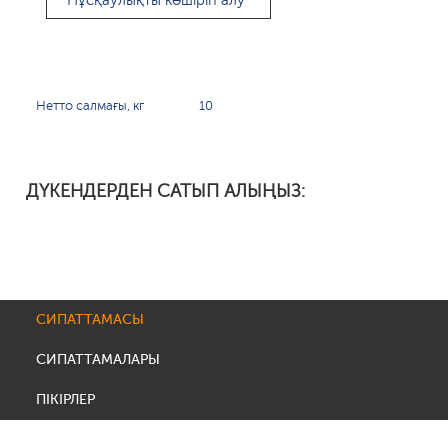
Нұсқаулықты көшіріп алу
Нетто салмағы, кг
10
ДҮКЕНДЕРДЕН САТЫП АЛЫҢЫЗ:
СИПАТТАМАСЫ
СИПАТТАМАЛАРЫ
ПІКІРЛЕР