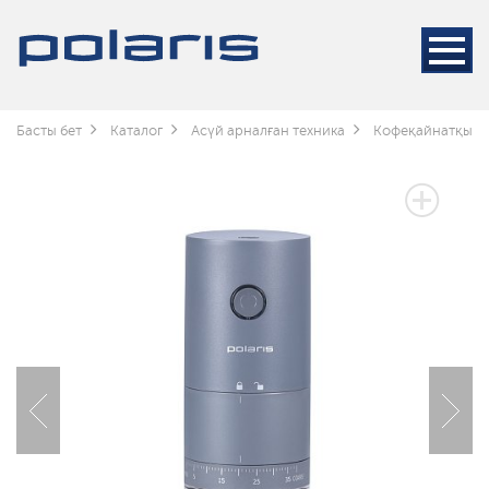
Басты бет
Каталог
Асүй арналған техника
Кофеқайнатқышт