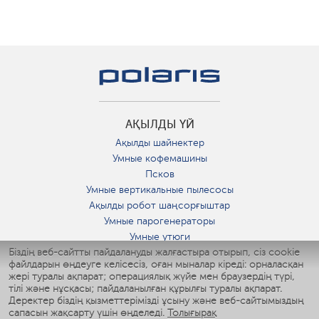
АҚЫЛДЫ ҮЙ
Ақылды шайнектер
Умные кофемашины
Псков
Умные вертикальные пылесосы
Ақылды робот шаңсорғыштар
Умные парогенераторы
Умные утюги
Біздің веб-сайтты пайдалануды жалғастыра отырып, сіз cookie
Умные аэрогрили
файлдарын өңдеуге келісесіз, оған мыналар кіреді: орналасқан
Умные мультиварки
жері туралы ақпарат; операциялық жүйе мен браузердің түрі,
Умные блендеры
тілі және нұсқасы; пайдаланылған құрылғы туралы ақпарат.
Ақылды дымқылдатқыштар
Деректер біздің қызметтерімізді ұсыну және веб-сайтымыздың
сапасын жақсарту үшін өңделеді.
Толығырақ
Умные вентиляторы