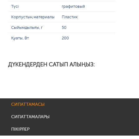
Түсі
графитовый
Корпустың материалы
Пластик
Сыйымдылығы, г
50
Қуаты, Вт
200
ДҮКЕНДЕРДЕН САТЫП АЛЫҢЫЗ:
СИПАТТАМАСЫ
СИПАТТАМАЛАРЫ
ПІКІРЛЕР