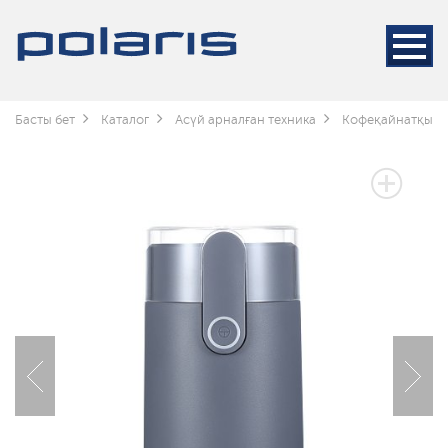
Басты бет
Каталог
Асүй арналған техника
Кофеқайнатқышт