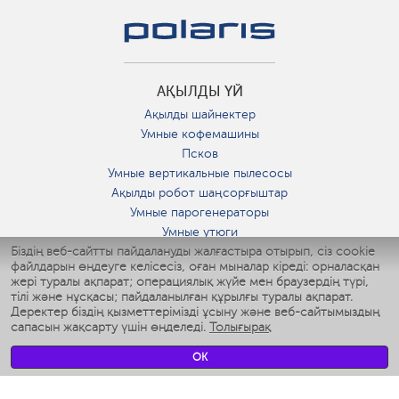
АҚЫЛДЫ ҮЙ
Ақылды шайнектер
Умные кофемашины
Псков
Умные вертикальные пылесосы
Ақылды робот шаңсорғыштар
Умные парогенераторы
Умные утюги
Біздің веб-сайтты пайдалануды жалғастыра отырып, сіз cookie
Умные аэрогрили
файлдарын өңдеуге келісесіз, оған мыналар кіреді: орналасқан
Умные мультиварки
жері туралы ақпарат; операциялық жүйе мен браузердің түрі,
Умные блендеры
тілі және нұсқасы; пайдаланылған құрылғы туралы ақпарат.
Ақылды дымқылдатқыштар
Деректер біздің қызметтерімізді ұсыну және веб-сайтымыздың
сапасын жақсарту үшін өңделеді.
Толығырақ
Умные вентиляторы
Умные ирригаторы
OK
Жуынатын бөлменің ақылды таразы
Умные роботы-мойщики окон